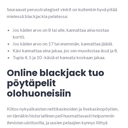
Seuraavat perusstrategiset vinkit on kuitenkin hyvä pitää
mielessä blackjackia pelatessa:
Jos käden arvo on 8 tai alle, kannattaa aina nostaa
kortti.
Jos käden arvo on 17 tai enemmän, kannattaa jäädä.
Käsi kannattaa aina jakaa, jos sen muodostaa ässä ja 8.
Tupla 4, 5 ja 10 -käsiä ei kannata koskaan jakaa.
Online blackjack tuo
pöytäpelit
olohuoneisiin
Kiitos nykyaikaisten nettikasinoiden ja livekasinopöytien,
on tämäkin historiallinen peli huomattavasti helpommin
ihmisten ulottuvilla, ja uusien pelaajien kynnys liittyä