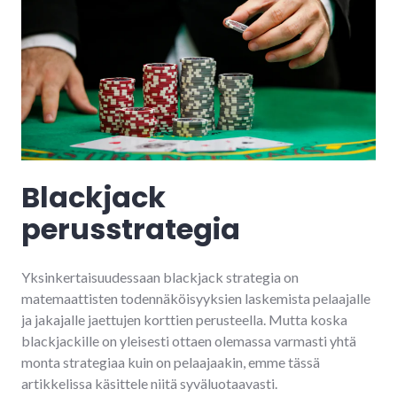
Blackjack
perusstrategia
Yksinkertaisuudessaan blackjack strategia on
matemaattisten todennäköisyyksien laskemista pelaajalle
ja jakajalle jaettujen korttien perusteella. Mutta koska
blackjackille on yleisesti ottaen olemassa varmasti yhtä
monta strategiaa kuin on pelaajaakin, emme tässä
artikkelissa käsittele niitä syväluotaavasti.