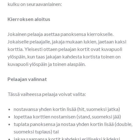
kulku on seuraavanlainen:
Kierroksen aloitus
Jokainen pelaaja asettaa panoksensa kierrokselle.
Jokaiselle pelaajalle, jakaja mukaan lukien, jaetaan kaksi
korttia. Yleisesti ottaen pelaajan kortit ovat kuvapuoli
ylöspäin, kun taas jakajan kahdesta kortista toinen on
kuvapuoli ylöspäin ja toinen alaspäin.
Pelaajan valinnat
Tässä vaiheessa pelaaja voivat valita:
nostavansa yhden kortin lisää (hit, suomeksi jatka)
lopettaa korttien nostamisen (stand, suomeksi jää)
tuplata panoksensa ja nostaa yhden kortin lisää (double,
suomeksi tuplaus) tai
jakaa saamansa kortit kahdeksi erilliseksi kädeksi