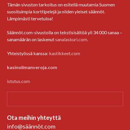
Tämän sivuston tarkoitus on esitellä muutamia Suomen
suosituimpia korttipelejä ja niiden yleiset säännöt.
Lämpimästi tervetuloa!
Säännöt.com-sivustolla on tekstisisältöä yli 34 000 sanaa –
sanamäärän on laskenut
sanalaskuri.com
.
Yhteistyössä kanssa:
kastikkeet.com
kasinoilmanveroja.com
istutus.com
Ota meihin yhteyttä
info@säännöt.com