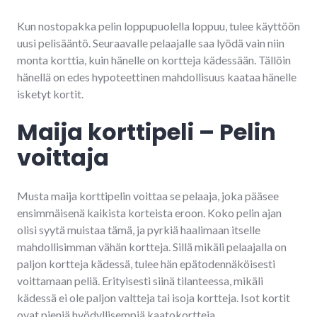
Kun nostopakka pelin loppupuolella loppuu, tulee käyttöön
uusi pelisääntö. Seuraavalle pelaajalle saa lyödä vain niin
monta korttia, kuin hänelle on kortteja kädessään. Tällöin
hänellä on edes hypoteettinen mahdollisuus kaataa hänelle
isketyt kortit.
Maija korttipeli – Pelin
voittaja
Musta maija korttipelin voittaa se pelaaja, joka pääsee
ensimmäisenä kaikista korteista eroon. Koko pelin ajan
olisi syytä muistaa tämä, ja pyrkiä haalimaan itselle
mahdollisimman vähän kortteja. Sillä mikäli pelaajalla on
paljon kortteja kädessä, tulee hän epätodennäköisesti
voittamaan peliä. Erityisesti siinä tilanteessa, mikäli
kädessä ei ole paljon valtteja tai isoja kortteja. Isot kortit
ovat pieniä hyödyllisempiä kaatokortteja.