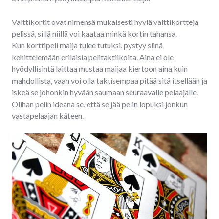
Valttikortit ovat nimensä mukaisesti hyviä valttikortteja
pelissä, sillä niillä voi kaataa minkä kortin tahansa.
Kun korttipeli maija tulee tutuksi, pystyy siinä
kehittelemään erilaisia pelitaktiikoita. Aina ei ole
hyödyllisintä laittaa mustaa maijaa kiertoon aina kuin
mahdollista, vaan voi olla taktisempaa pitää sitä itsellään ja
iskeä se johonkin hyvään saumaan seuraavalle pelaajalle.
Olihan pelin ideana se, että se jää pelin lopuksi jonkun
vastapelaajan käteen.