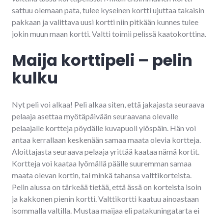
sattuu olemaan pata, tulee kyseinen kortti ujuttaa takaisin
pakkaan ja valittava uusi kortti niin pitkään kunnes tulee
jokin muun maan kortti. Valtti toimii pelissä kaatokorttina.
Maija korttipeli – pelin
kulku
Nyt peli voi alkaa! Peli alkaa siten, että jakajasta seuraava
pelaaja asettaa myötäpäivään seuraavana olevalle
pelaajalle kortteja pöydälle kuvapuoli ylöspäin. Hän voi
antaa kerrallaan keskenään samaa maata olevia kortteja.
Aloittajasta seuraava pelaaja yrittää kaataa nämä kortit.
Kortteja voi kaataa lyömällä päälle suuremman samaa
maata olevan kortin, tai minkä tahansa valttikorteista.
Pelin alussa on tärkeää tietää, että ässä on korteista isoin
ja kakkonen pienin kortti. Valttikortti kaatuu ainoastaan
isommalla valtilla. Mustaa maijaa eli patakuningatarta ei