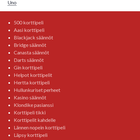
Uno
500 korttipeli
Aasi korttipeli
Blackjack säännöt
Bridge säännöt
Canasta säännöt
Darts säännöt
Gin korttipeli
Helpot korttipelit
Hertta korttipeli
Hullunkuriset perheet
Kasino säännöt
Klondike pasianssi
Korttipeli tikki
Korttipelit kahdelle
Lännen nopein korttipeli
Läpsy korttipeli