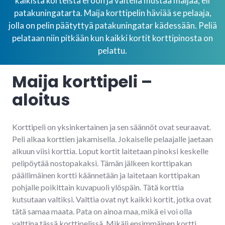
kaikista korteista eroon ja vältellä mustaa maijaa, eli
patakuningatarta. Maija korttipelin häviää se pelaaja,
jolla on pelin päätyttyä patakuningatar kädessään. Peliä
pelataan niin pitkään kun kaikki kortit korttipinosta on
pelattu.
Maija korttipeli –
aloitus
Korttipeli on yksinkertainen ja sen säännöt ovat seuraavat.
Peli alkaa korttien jakamisella. Jokaiselle pelaajalle jaetaan
alkuun viisi korttia. Loput kortit laitetaan pinoksi keskelle
pelipöytää nostopakaksi. Tämän jälkeen korttipakan
päällimäinen kortti käännetään ja laitetaan korttipakan
pohjalle poikittain kuvapuoli ylöspäin. Tätä korttia
kutsutaan valtiksi. Valttia ovat nyt kaikki kortit, jotka ovat
tätä samaa maata. Pata on ainoa maa, mikä ei voi olla
valttina tässä korttipelissä. Mikäli ensimmäinen kortti