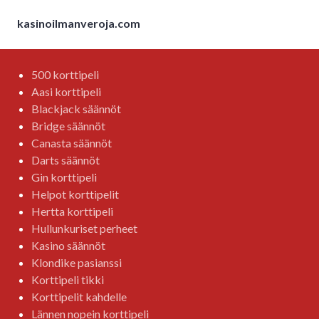
kasinoilmanveroja.com
500 korttipeli
Aasi korttipeli
Blackjack säännöt
Bridge säännöt
Canasta säännöt
Darts säännöt
Gin korttipeli
Helpot korttipelit
Hertta korttipeli
Hullunkuriset perheet
Kasino säännöt
Klondike pasianssi
Korttipeli tikki
Korttipelit kahdelle
Lännen nopein korttipeli