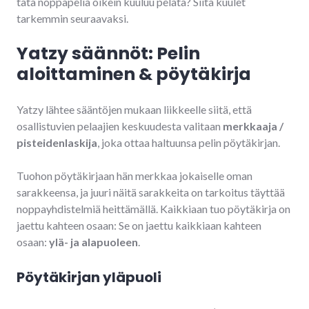
tätä noppapeliä oikein kuuluu pelata? Siitä kuulet
tarkemmin seuraavaksi.
Yatzy säännöt: Pelin
aloittaminen & pöytäkirja
Yatzy lähtee sääntöjen mukaan liikkeelle siitä, että
osallistuvien pelaajien keskuudesta valitaan
merkkaaja /
pisteidenlaskija
, joka ottaa haltuunsa pelin pöytäkirjan.
Tuohon pöytäkirjaan hän merkkaa jokaiselle oman
sarakkeensa, ja juuri näitä sarakkeita on tarkoitus täyttää
noppayhdistelmiä heittämällä. Kaikkiaan tuo pöytäkirja on
jaettu kahteen osaan: Se on jaettu kaikkiaan kahteen
osaan:
ylä- ja alapuoleen
.
Pöytäkirjan yläpuoli