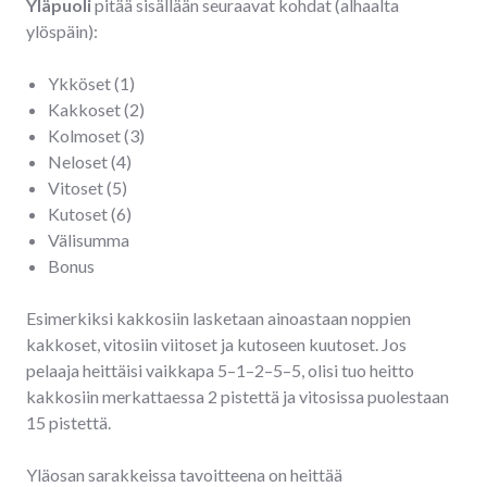
Yläpuoli
pitää sisällään seuraavat kohdat (alhaalta
ylöspäin):
Ykköset (1)
Kakkoset (2)
Kolmoset (3)
Neloset (4)
Vitoset (5)
Kutoset (6)
Välisumma
Bonus
Esimerkiksi kakkosiin lasketaan ainoastaan noppien
kakkoset, vitosiin viitoset ja kutoseen kuutoset. Jos
pelaaja heittäisi vaikkapa 5–1–2–5–5, olisi tuo heitto
kakkosiin merkattaessa 2 pistettä ja vitosissa puolestaan
15 pistettä.
Yläosan sarakkeissa tavoitteena on heittää