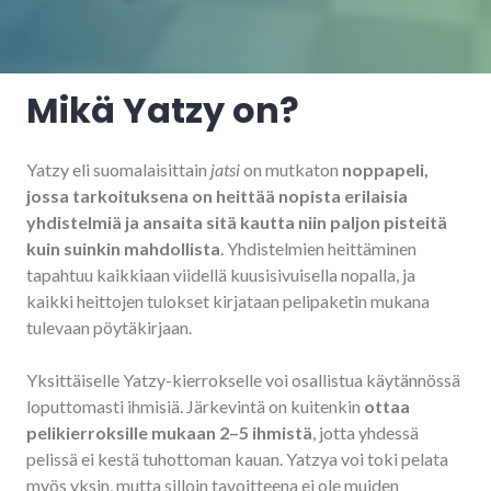
Mikä Yatzy on?
Yatzy eli suomalaisittain
jatsi
on mutkaton
noppapeli,
jossa tarkoituksena on heittää nopista erilaisia
yhdistelmiä ja ansaita sitä kautta niin paljon pisteitä
kuin suinkin mahdollista
. Yhdistelmien heittäminen
tapahtuu kaikkiaan viidellä kuusisivuisella nopalla, ja
kaikki heittojen tulokset kirjataan pelipaketin mukana
tulevaan pöytäkirjaan.
Yksittäiselle Yatzy-kierrokselle voi osallistua käytännössä
loputtomasti ihmisiä. Järkevintä on kuitenkin
ottaa
pelikierroksille mukaan 2–5 ihmistä
, jotta yhdessä
pelissä ei kestä tuhottoman kauan. Yatzya voi toki pelata
myös yksin, mutta silloin tavoitteena ei ole muiden