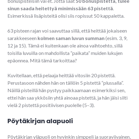
bonuspisteisiin vai et. Jotta saat
50 bonuspistettä, tulee
sinun saada heitettyä minimissään 63 pistettä
.
Esimerkissä lisäpisteitä olisi siis ropissut 50 kappaletta.
63 pisteen rajan voi saavuttaa sillä, että heittää jokaiseen
sarakkeeseen
kolmen saman luvun summan
(esim. 3, 9,
12 ja 15). Tämä ei kuitenkaan ole ainoa vaihtoehto, sillä
toisilla luvuilla on mahdollista “paikata” muiden lukujen
epäonnea. Mitä tämä tarkoittaa?
Kuvitellaan, että pelaaja heittää vitosiin 20 pistettä.
Perustasoon nähden hän on tällöin 5 pistettä “plussalla”.
Näillä pisteillä hän pystyy paikkaamaan esimerkiksi sen,
ettei hän saa ykkösiin yhtä ainoaa pistettä, ja hän jäisi silti
vielä 2 pistettä positiivisen puolelle (5–3).
Pöytäkirjan alapuoli
Pöytäkirjan yläpuoli on hyvinkin simppeli ja suoraviivainen,