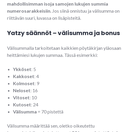
mahdollisimman isoja samojen lukujen summia
numerosarakkeisiin
. Jos siinä onnistuu ja välisumma on
riittävän suuri, luvassa on lisäpisteitä.
Yatzy säännöt – välisumma ja bonus
Välisummalla tarkoitetaan kaikkien pöytäkirjan yläosaan
heittämiesi lukujen summaa. Tässä esimerkki:
Ykköset
: 5
Kakkoset
: 4
Kolmoset
: 9
Neloset
: 16
Vitoset
: 10
Kutoset
: 24
Välisumma
= 70 pistettä
Välisumma määrittää sen, oletko oikeutettu