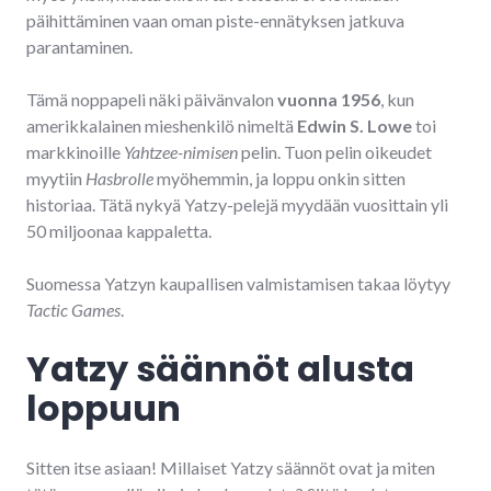
päihittäminen vaan oman piste-ennätyksen jatkuva
parantaminen.
Tämä noppapeli näki päivänvalon
vuonna 1956
, kun
amerikkalainen mieshenkilö nimeltä
Edwin S. Lowe
toi
markkinoille
Yahtzee-nimisen
pelin. Tuon pelin oikeudet
myytiin
Hasbrolle
myöhemmin, ja loppu onkin sitten
historiaa. Tätä nykyä Yatzy-pelejä myydään vuosittain yli
50 miljoonaa kappaletta.
Suomessa Yatzyn kaupallisen valmistamisen takaa löytyy
Tactic Games
.
Yatzy säännöt alusta
loppuun
Sitten itse asiaan! Millaiset Yatzy säännöt ovat ja miten