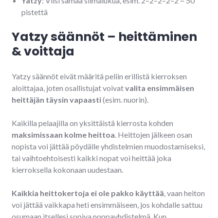
Yatzy
: Viisi samaa silmälukua, esim. 2–2–2–2–2 = 50
pistettä
Yatzy säännöt – heittäminen
& voittaja
Yatzy säännöt eivät määritä peliin erillistä kierroksen
aloittajaa, joten osallistujat voivat
valita ensimmäisen
heittäjän täysin vapaasti
(esim. nuorin).
Kaikilla pelaajilla on yksittäistä kierrosta kohden
maksimissaan kolme heittoa
. Heittojen jälkeen osan
nopista voi jättää pöydälle yhdistelmien muodostamiseksi,
tai vaihtoehtoisesti kaikki nopat voi heittää joka
kierroksella kokonaan uudestaan.
Kaikkia heittokertoja ei ole pakko käyttää
, vaan heiton
voi jättää vaikkapa heti ensimmäiseen, jos kohdalle sattuu
osumaan itsellesi sopiva noppayhdistelmä. Kun