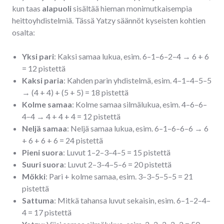
kun taas
alapuoli
sisältää hieman monimutkaisempia
heittoyhdistelmiä. Tässä Yatzy säännöt kyseisten kohtien
osalta:
Yksi pari
: Kaksi samaa lukua, esim. 6–1–6–2–4 → 6 + 6
= 12 pistettä
Kaksi paria
: Kahden parin yhdistelmä, esim. 4–1–4–5–5
→ (4 + 4) + (5 + 5) = 18 pistettä
Kolme samaa
: Kolme samaa silmälukua, esim. 4–6–6–
4–4 → 4 + 4 + 4 = 12 pistettä
Neljä samaa
: Neljä samaa lukua, esim. 6–1–6–6–6 → 6
+ 6 + 6 + 6 = 24 pistettä
Pieni suora
: Luvut 1–2–3–4–5 = 15 pistettä
Suuri suora
: Luvut 2–3–4–5–6 = 20 pistettä
Mökki
: Pari + kolme samaa, esim. 3–3–5–5–5 = 21
pistettä
Sattuma
: Mitkä tahansa luvut sekaisin, esim. 6–1–2–4–
4 = 17 pistettä