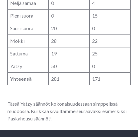
Neljä samaa
0
4
Pieni suora
0
15
Suuri suora
20
0
Mökki
28
22
Sattuma
19
25
Yatzy
50
0
Yhteensä
281
171
Tässä Yatzy säännöt kokonaisuudessaan simppelissä
muodossa. Kurkkaa sivuiltamme seuraavaksi esimerkiksi
Paskahousu säännöt!