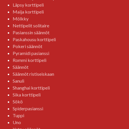
Läpsy korttipeli
Maija korttipeli
Mölkky
Nettipelit solitaire
Pasianssin säännöt
Paskahousu korttipeli
Pokeri säännöt
Pyramidi pasianssi
Rommi korttipeli
Säännöt
Säännöt ristiseiskaan
Sanuli
Shanghai korttipeli
Sika korttipeli
Sökö
Spiderpasianssi
Tuppi
Uno