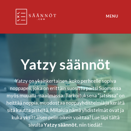
Skip
to
MENU
content
Korttipelien säänöt
Yatzy säännöt
Yatzy on yksinkertainen, koko perheelle sopiva
noppapeli, joka on erittäin suosittu paitsi Suomessa
myös muualla maailmassa. Tarkoituksena “jatsissa” on
heittää noppia, muodostaa noppayhdistelmiä ja kerätä
sitä kautta pisteitä. Millaisia nämä yhdistelmät ovat ja
kuka yksittäisen pelin oikein voittaa? Lue läpi tältä
sivulta
Yatzy säännöt
, niin tiedät!