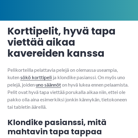
Korttipelit, hyvä tapa
viettää aikaa
kavereiden kanssa
Pelikorteilla pelattavia pelejä on olemassa useampia,
kuten
sökö korttipeli
ja klondike pasianssi. On myös uno
pelejä, joiden
uno säännöt
on hyvä lukea ennen pelaamista.
Pelit ovat hyvä tapa viettää porukalla aikaa niin, ettei ole
pakko olla aina esimerkiksi jonkin kännykän, tietokoneen
tai tabletin äärellä.
Klondike pasianssi, mitä
mahtavin tapa tappaa