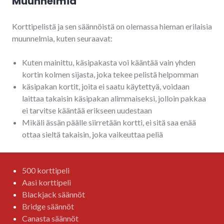
Muunnelmia
Korttipelistä ja sen säännöistä on olemassa hieman erilaisia
muunnelmia, kuten seuraavat:
Kuten mainittu, käsipakasta voi kääntää vain yhden
kortin kolmen sijasta, joka tekee pelistä helpomman
käsipakan kortit, joita ei saatu käytettyä, voidaan
laittaa takaisin käsipakan alimmaiseksi, jolloin pakkaa
ei tarvitse kääntää erikseen uudestaan
Mikäli ässän päälle siirretään kortti, ei sitä saa enää
ottaa sieltä takaisin, joka vaikeuttaa peliä
500 korttipeli
Aasi korttipeli
Blackjack säännöt
Bridge säännöt
Canasta säännöt