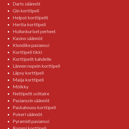
Darts säännöt
Gin korttipeli
Helpot korttipelit
Hertta korttipeli
Hullunkuriset perheet
Kasino säännöt
Klondike pasianssi
Korttipeli tikki
Korttipelit kahdelle
Lännen nopein korttipeli
Läpsy korttipeli
Maija korttipeli
Mölkky
Nettipelit solitaire
Pasianssin säännöt
Paskahousu korttipeli
Pokeri säännöt
Pyramidi pasianssi
Rommi korttipeli