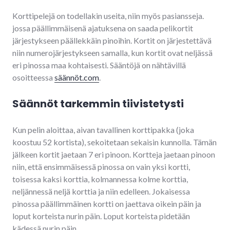
Korttipelejä on todellakin useita, niin myös pasiansseja.
jossa päällimmäisenä ajatuksena on saada pelikortit
järjestykseen päällekkäin pinoihin. Kortit on järjestettävä
niin numerojärjestykseen samalla, kun kortit ovat neljässä
eri pinossa maa kohtaisesti. Sääntöjä on nähtävillä
osoitteessa
säännöt.com
.
Säännöt tarkemmin tiivistetysti
Kun pelin aloittaa, aivan tavallinen korttipakka (joka
koostuu 52 kortista), sekoitetaan sekaisin kunnolla. Tämän
jälkeen kortit jaetaan 7 eri pinoon. Kortteja jaetaan pinoon
niin, että ensimmäisessä pinossa on vain yksi kortti,
toisessa kaksi korttia, kolmannessa kolme korttia,
neljännessä neljä korttia ja niin edelleen. Jokaisessa
pinossa päällimmäinen kortti on jaettava oikein päin ja
loput korteista nurin päin. Loput korteista pidetään
kädessä nurin päin.