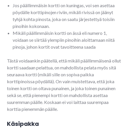
Jos päällimmäisin kortti on kuningas, voi sen asettaa
pöydälle korttipinojen riviin, mikäli rivissä on jäänyt
tyhjä kohta pinosta, joka on saatu järjestettyä toisiin
pinoihin kokonaan.
Mikäli päällimmäisin kortti on ässä eli numero 1,
voidaan se siirtää ylempiin pinoihin aloittamaan niitä
pinoja, johon kortit ovat tavoitteena saada
Tästä voidaankin päätellä, että mikäli päällimmäisenä ollut
kortti saadaan pelattua, on mahdollista pelata myös sitä
seuraava kortti (mikäli sille on sopiva paikka
korttipinoissa pöydällä). On vain muistettava, että joka
toinen kortti on oltava punainen, ja joka toinen punainen
sekä se, että pienempi kortti on mahdollista asettaa
suuremman päälle. Koskaan ei voi laittaa suurempaa
korttia pienemmän päälle.
Käsipakka