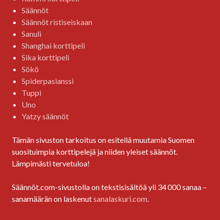
Säännöt
Säännöt ristiseiskaan
Sanuli
Shanghai korttipeli
Sika korttipeli
Sökö
Spiderpasianssi
Tuppi
Uno
Yatzy säännöt
Tämän sivuston tarkoitus on esitellä muutamia Suomen
suosituimpia korttipelejä ja niiden yleiset säännöt.
Lämpimästi tervetuloa!
Säännöt.com-sivustolla on tekstisisältöä yli 34 000 sanaa –
sanamäärän on laskenut
sanalaskuri.com
.