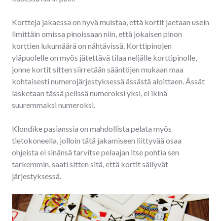
Kortteja jakaessa on hyvä muistaa, että kortit jaetaan usein
limittäin omissa pinoissaan niin, että jokaisen pinon
korttien lukumäärä on nähtävissä. Korttipinojen
yläpuolelle on myös jätettävä tilaa neljälle korttipinolle,
jonne kortit sitten siirretään sääntöjen mukaan maa
kohtaisesti numerojärjestyksessä ässästä aloittaen. Ässät
lasketaan tässä pelissä numeroksi yksi, ei ikinä
suuremmaksi numeroksi.
Klondike pasianssia on mahdollista pelata myös
tietokoneella, jolloin tätä jakamiseen liittyvää osaa
ohjeista ei sinänsä tarvitse pelaajan itse pohtia sen
tarkemmin, saati sitten sitä, että kortit säilyvät
järjestyksessä.