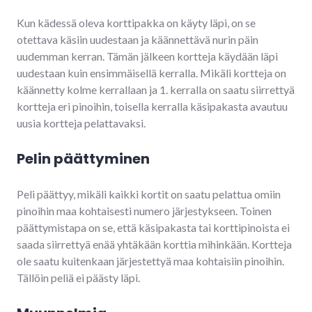
Kun kädessä oleva korttipakka on käyty läpi, on se
otettava käsiin uudestaan ja käännettävä nurin päin
uudemman kerran. Tämän jälkeen kortteja käydään läpi
uudestaan kuin ensimmäisellä kerralla. Mikäli kortteja on
käännetty kolme kerrallaan ja 1. kerralla on saatu siirrettyä
kortteja eri pinoihin, toisella kerralla käsipakasta avautuu
uusia kortteja pelattavaksi.
Pelin päättyminen
Peli päättyy, mikäli kaikki kortit on saatu pelattua omiin
pinoihin maa kohtaisesti numero järjestykseen. Toinen
päättymistapa on se, että käsipakasta tai korttipinoista ei
saada siirrettyä enää yhtäkään korttia mihinkään. Kortteja
ole saatu kuitenkaan järjestettyä maa kohtaisiin pinoihin.
Tällöin peliä ei päästy läpi.