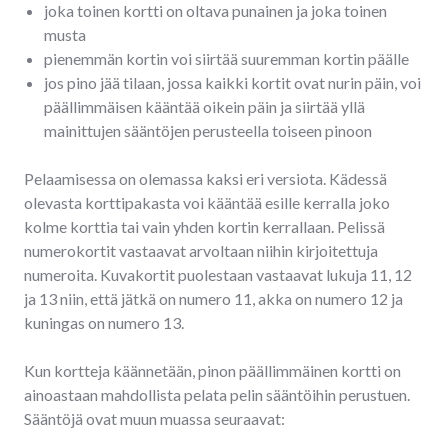
joka toinen kortti on oltava punainen ja joka toinen
musta
pienemmän kortin voi siirtää suuremman kortin päälle
jos pino jää tilaan, jossa kaikki kortit ovat nurin päin, voi
päällimmäisen kääntää oikein päin ja siirtää yllä
mainittujen sääntöjen perusteella toiseen pinoon
Pelaamisessa on olemassa kaksi eri versiota. Kädessä
olevasta korttipakasta voi kääntää esille kerralla joko
kolme korttia tai vain yhden kortin kerrallaan. Pelissä
numerokortit vastaavat arvoltaan niihin kirjoitettuja
numeroita. Kuvakortit puolestaan vastaavat lukuja 11, 12
ja 13 niin, että jätkä on numero 11, akka on numero 12 ja
kuningas on numero 13.
Kun kortteja käännetään, pinon päällimmäinen kortti on
ainoastaan mahdollista pelata pelin sääntöihin perustuen.
Sääntöjä ovat muun muassa seuraavat: