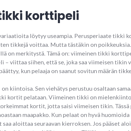
ikki korttipeli
 -variaatioita löytyy useampia. Perusperiaate tikki k
niten tikkejä voittaa. Mutta tästäkin on poikkeuksia
illä on merkitystä. Tämä on: viimeinen tikki kortti
i – viittaa siihen, että se, joka saa viimeisen tikin v
 päättyy, kun pelaaja on saanut sovitun määrän tikke
i on kiintoisa. Sen viehätys perustuu osaltaan sama
kki kortit pelataan. Viimeinen tikki on mielenkiint
rkeimmat kortit, jotta saisi viimeisen tikin. Tässä 
inoastaan maapakko. Kun pelaat on hyvä huomioida s
 saa aloittaa seuraavan kierroksen. Jos pääset alo