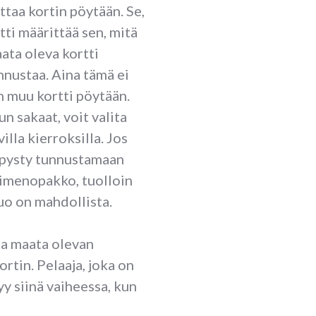
ittaa kortin pöytään. Se,
tti määrittää sen, mitä
ata oleva kortti
nnustaa. Aina tämä ei
in muu kortti pöytään.
n sakaat, voit valita
illa kierroksilla. Jos
ei pysty tunnustamaan
ylimenopakko, tuolloin
uo on mahdollista.
maa maata olevan
rtin. Pelaaja, joka on
yy siinä vaiheessa, kun