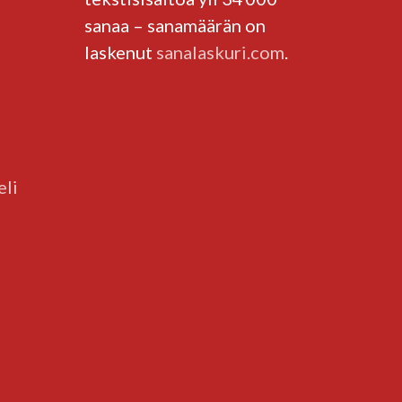
sanaa – sanamäärän on
laskenut
sanalaskuri.com
.
eli