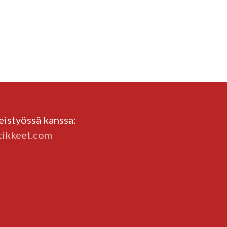
eistyössä kanssa:
tikkeet.com