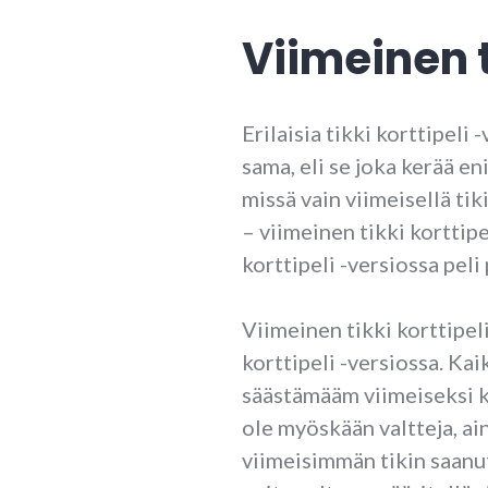
Viimeinen t
Erilaisia tikki korttipeli
sama, eli se joka kerää e
missä vain viimeisellä tik
– viimeinen tikki korttipel
korttipeli -versiossa peli
Viimeinen tikki korttipel
korttipeli -versiossa. Kai
säästämääm viimeiseksi ko
ole myöskään valtteja, a
viimeisimmän tikin saanut