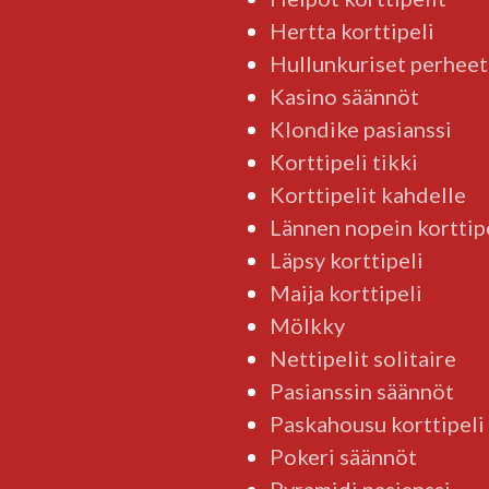
Hertta korttipeli
Hullunkuriset perheet
Kasino säännöt
Klondike pasianssi
Korttipeli tikki
Korttipelit kahdelle
Lännen nopein korttip
Läpsy korttipeli
Maija korttipeli
Mölkky
Nettipelit solitaire
Pasianssin säännöt
Paskahousu korttipeli
Pokeri säännöt