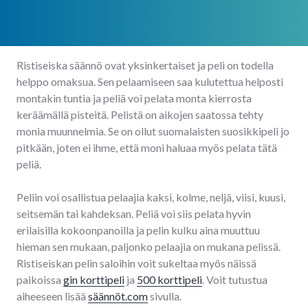
Ristiseiska säännö ovat yksinkertaiset ja peli on todella
helppo omaksua. Sen pelaamiseen saa kulutettua helposti
montakin tuntia ja peliä voi pelata monta kierrosta
keräämällä pisteitä. Pelistä on aikojen saatossa tehty
monia muunnelmia. Se on ollut suomalaisten suosikkipeli jo
pitkään, joten ei ihme, että moni haluaa myös pelata tätä
peliä.
Peliin voi osallistua pelaajia kaksi, kolme, neljä, viisi, kuusi,
seitsemän tai kahdeksan. Peliä voi siis pelata hyvin
erilaisilla kokoonpanoilla ja pelin kulku aina muuttuu
hieman sen mukaan, paljonko pelaajia on mukana pelissä.
Ristiseiskan pelin saloihin voit sukeltaa myös näissä
paikoissa
gin korttipeli
ja
500 korttipeli
. Voit tutustua
aiheeseen lisää
säännöt.com
sivulla.