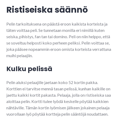
Ristiseiska säännö
Pelin tarkoituksena on päästä eroon kaikista korteista ja
täten voittaa peli. Se tunnetaan monilla eri nimillä kuten
seiska, pihistys, fan tan tai domino. Peli on niin helppo, että
se soveltuu helposti koko perheen peliksi. Pelin voittaa se,
joka pääsee nopeammin eroon omista korteista verrattuna
muihi pelaajiin.
Kulku pelissä
Pelin aluksi pelaajille jaetaan koko 52 kortin pakka.
Korttien ei tarvitse mennä tasan pelissä, kunhan kaikille on
jaettu kaikki kortit pakasta. Pelaaja, jolla on ristiseiska saa
aloittaa pelin. Kortti tulee lyödä keskelle pöytää kaikkien
nähtäville. Tämän kortin lyömisen jälkeen jokainen pelaaja
vuorollaan lyö pöytää kortteja pelin sääntöjä noudattaen.