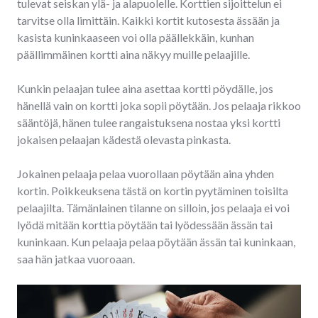
tulevat seiskan ylä- ja alapuolelle. Korttien sijoittelun ei
tarvitse olla limittäin. Kaikki kortit kutosesta ässään ja
kasista kuninkaaseen voi olla päällekkäin, kunhan
päällimmäinen kortti aina näkyy muille pelaajille.
Kunkin pelaajan tulee aina asettaa kortti pöydälle, jos
hänellä vain on kortti joka sopii pöytään. Jos pelaaja rikkoo
sääntöjä, hänen tulee rangaistuksena nostaa yksi kortti
jokaisen pelaajan kädestä olevasta pinkasta.
Jokainen pelaaja pelaa vuorollaan pöytään aina yhden
kortin. Poikkeuksena tästä on kortin pyytäminen toisilta
pelaajilta. Tämänlainen tilanne on silloin, jos pelaaja ei voi
lyödä mitään korttia pöytään tai lyödessään ässän tai
kuninkaan. Kun pelaaja pelaa pöytään ässän tai kuninkaan,
saa hän jatkaa vuoroaan.