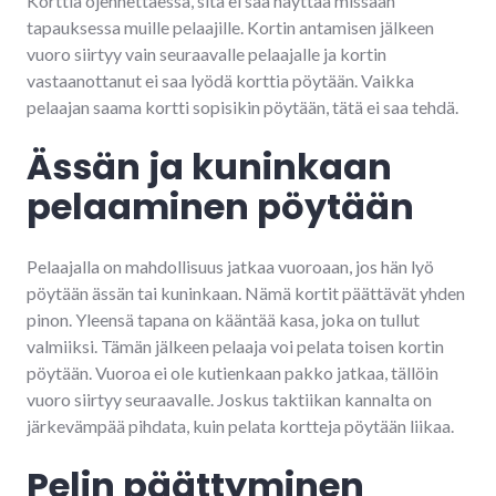
Korttia ojennettaessa, sitä ei saa näyttää missään
tapauksessa muille pelaajille. Kortin antamisen jälkeen
vuoro siirtyy vain seuraavalle pelaajalle ja kortin
vastaanottanut ei saa lyödä korttia pöytään. Vaikka
pelaajan saama kortti sopisikin pöytään, tätä ei saa tehdä.
Ässän ja kuninkaan
pelaaminen pöytään
Pelaajalla on mahdollisuus jatkaa vuoroaan, jos hän lyö
pöytään ässän tai kuninkaan. Nämä kortit päättävät yhden
pinon. Yleensä tapana on kääntää kasa, joka on tullut
valmiiksi. Tämän jälkeen pelaaja voi pelata toisen kortin
pöytään. Vuoroa ei ole kutienkaan pakko jatkaa, tällöin
vuoro siirtyy seuraavalle. Joskus taktiikan kannalta on
järkevämpää pihdata, kuin pelata kortteja pöytään liikaa.
Pelin päättyminen