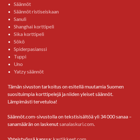
Säännöt
Säännöt ristiseiskaan
Sanuli
Shanghai korttipeli
Sika korttipeli
Sökö
Spiderpasianssi
Tuppi
Uno
Yatzy säännöt
Tämän sivuston tarkoitus on esitellä muutamia Suomen
suosituimpia korttipelejä ja niiden yleiset säännöt.
Lämpimästi tervetuloa!
Säännöt.com-sivustolla on tekstisisältöä yli 34 000 sanaa –
sanamäärän on laskenut
sanalaskuri.com
.
Yhteistyössä kanssa:
kastikkeet.com