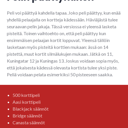
Peli voi päättyä kahdella tapaa. Joko peli päättyy, kun enää
yhdellä pelaajalla on kortteja kädessään. Häviäjästä tulee
seuraavan pelin jakaja. Tässä versiossa ei yleensä lasketa
pisteitä. Toinen vaihtoehto on, että peli päättyy kun
ensimmäisen pelaajan kortit loppuvat. Yleensä tällöin
lasketaan myös pisteitä korttien mukaan: ässä on 14
pistettä, muut kortit silmälukujen mukaan. Jätkä on 11,
Kuningatar 12 ja Kuningas 13. Joskus voidaan sopia myös,
että jokaisesta kädessä olevasta kortista tulee yksi piste.
Peliä voidaan pelata esimerkiksi 50 pisteeseen saakka.
500 korttipeli
Aasi korttipeli
Blackjack säännöt
Bridge säännöt
Canasta säännöt