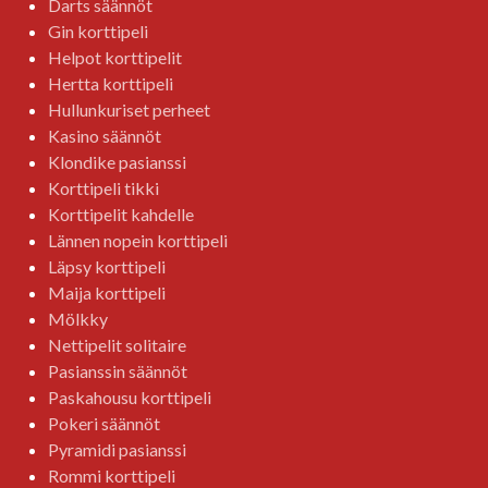
Darts säännöt
Gin korttipeli
Helpot korttipelit
Hertta korttipeli
Hullunkuriset perheet
Kasino säännöt
Klondike pasianssi
Korttipeli tikki
Korttipelit kahdelle
Lännen nopein korttipeli
Läpsy korttipeli
Maija korttipeli
Mölkky
Nettipelit solitaire
Pasianssin säännöt
Paskahousu korttipeli
Pokeri säännöt
Pyramidi pasianssi
Rommi korttipeli