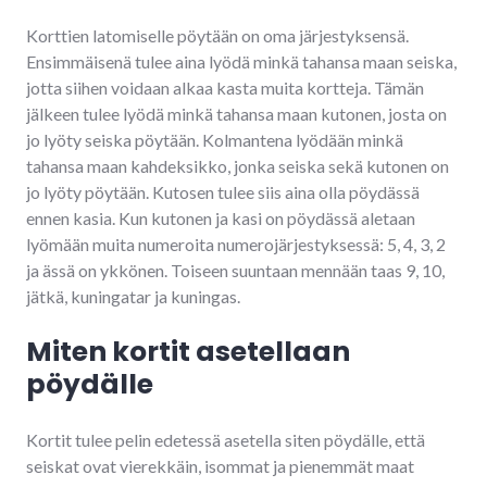
Korttien latomiselle pöytään on oma järjestyksensä.
Ensimmäisenä tulee aina lyödä minkä tahansa maan seiska,
jotta siihen voidaan alkaa kasta muita kortteja. Tämän
jälkeen tulee lyödä minkä tahansa maan kutonen, josta on
jo lyöty seiska pöytään. Kolmantena lyödään minkä
tahansa maan kahdeksikko, jonka seiska sekä kutonen on
jo lyöty pöytään. Kutosen tulee siis aina olla pöydässä
ennen kasia. Kun kutonen ja kasi on pöydässä aletaan
lyömään muita numeroita numerojärjestyksessä: 5, 4, 3, 2
ja ässä on ykkönen. Toiseen suuntaan mennään taas 9, 10,
jätkä, kuningatar ja kuningas.
Miten kortit asetellaan
pöydälle
Kortit tulee pelin edetessä asetella siten pöydälle, että
seiskat ovat vierekkäin, isommat ja pienemmät maat