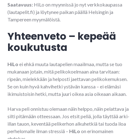
Saatavuus:
HiLo on myynnissä jo nyt verkkokaupassa
(lautapelit.fi) ja löytynee paikan päällä Helsingin ja
Tampereen myymälöistä.
Yhteenveto – kepeää
koukutusta
HiLo
ei ehkä muuta lautapelien maailmaa, mutta se tuo
mukanaan jotain, mitä pelikokoelmaan aina tarvitaan:
ripeän, mielekkään ja helposti jaettavan pelikokemuksen.
Se on kuin hyvä kahvihetki ystävän kanssa – ei elämäsi
ikimuistoisin hetki, mutta juuri oikea asia oikeaan aikaan.
Harva peli onnistuu olemaan näin helppo, näin pelattava ja
silti pitämään otteessaan. Jos etsit peliä, jolla täyttää arki-
illan tauon, keventää pelikerhon alkuhetkiä tai tuoda iloa
perhelomalle ilman stressiä –
HiLo
on erinomainen
ehdokas.