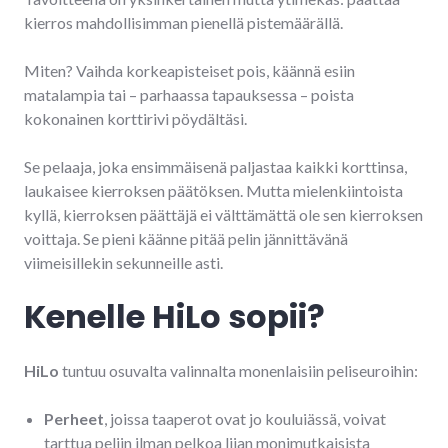
kierros mahdollisimman pienellä pistemäärällä.
Miten? Vaihda korkeapisteiset pois, käännä esiin
matalampia tai – parhaassa tapauksessa – poista
kokonainen korttirivi pöydältäsi.
Se pelaaja, joka ensimmäisenä paljastaa kaikki korttinsa,
laukaisee kierroksen päätöksen. Mutta mielenkiintoista
kyllä, kierroksen päättäjä ei välttämättä ole sen kierroksen
voittaja. Se pieni käänne pitää pelin jännittävänä
viimeisillekin sekunneille asti.
Kenelle HiLo sopii?
HiLo
tuntuu osuvalta valinnalta monenlaisiin peliseuroihin:
Perheet
, joissa taaperot ovat jo kouluiässä, voivat
tarttua peliin ilman pelkoa liian monimutkaisista