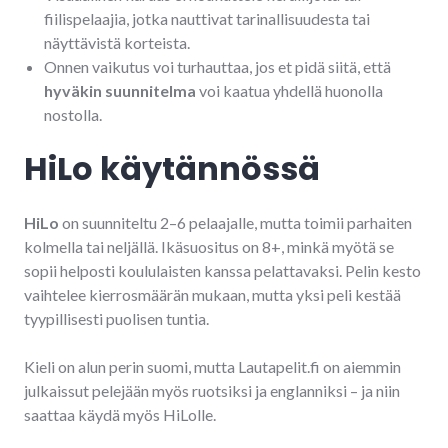
fiilispelaajia, jotka nauttivat tarinallisuudesta tai
näyttävistä korteista.
Onnen vaikutus voi turhauttaa, jos et pidä siitä, että
hyväkin suunnitelma
voi kaatua yhdellä huonolla
nostolla.
HiLo käytännössä
HiLo
on suunniteltu 2–6 pelaajalle, mutta toimii parhaiten
kolmella tai neljällä. Ikäsuositus on 8+, minkä myötä se
sopii helposti koululaisten kanssa pelattavaksi. Pelin kesto
vaihtelee kierrosmäärän mukaan, mutta yksi peli kestää
tyypillisesti puolisen tuntia.
Kieli on alun perin suomi, mutta Lautapelit.fi on aiemmin
julkaissut pelejään myös ruotsiksi ja englanniksi – ja niin
saattaa käydä myös HiLolle.