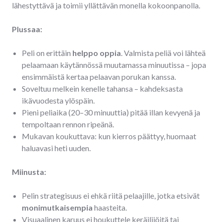
lähestyttävä ja toimii yllättävän monella kokoonpanolla.
Plussaa:
Peli on erittäin
helppo oppia
. Valmista peliä voi lähteä
pelaamaan käytännössä muutamassa minuutissa – jopa
ensimmäistä kertaa pelaavan porukan kanssa.
Soveltuu melkein kenelle tahansa – kahdeksasta
ikävuodesta ylöspäin.
Pieni peliaika (20–30 minuuttia) pitää illan kevyenä ja
tempoltaan rennon ripeänä.
Mukavan koukuttava: kun kierros päättyy, huomaat
haluavasi heti uuden.
Miinusta:
Pelin strategisuus ei ehkä riitä pelaajille, jotka etsivät
monimutkaisempia
haasteita.
Visuaalinen karuus ei houkuttele keräilijöitä tai