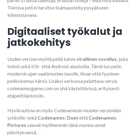
pariin. Ei uusia sääntöjä, ei uusia rooleja – eikä niitä kaivata.
Toimiva peli ei tarvitse lisämausteita pysyäkseen
kiinnostavana.
Digitaaliset työkalut ja
jatkokehitys
Uuden version myötä peliä tukee
virallinen sovellus
, joka
toimii sekä iOS- että Android-alustoilla. Tämä tuo pelin
modernin ajan vaatimusten tasolle, ilman että fyysinen
pelikokemus kärsii. Lisäksi verkossa pelattava versio
codenamesgame.com on yhä käytettävissä, erityisesti
etäpelitilanteisiin.
Hyviä uutisia on myös Codenamesin muiden versioiden
ystäville: sekä
Codenames: Duet
että
Codenames:
Pictures
saavat myöhemmin tänä vuonna omat
päivityksensä.