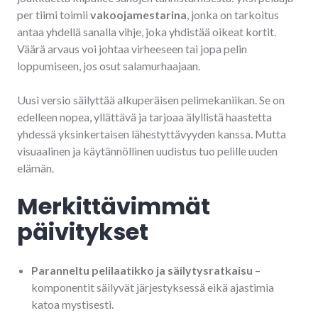
per tiimi toimii
vakoojamestarina
, jonka on tarkoitus
antaa yhdellä sanalla vihje, joka yhdistää oikeat kortit.
Väärä arvaus voi johtaa virheeseen tai jopa pelin
loppumiseen, jos osut salamurhaajaan.
Uusi versio säilyttää alkuperäisen pelimekaniikan. Se on
edelleen nopea, yllättävä ja tarjoaa älyllistä haastetta
yhdessä yksinkertaisen lähestyttävyyden kanssa. Mutta
visuaalinen ja käytännöllinen uudistus tuo pelille uuden
elämän.
Merkittävimmät
päivitykset
Paranneltu pelilaatikko ja säilytysratkaisu
–
komponentit säilyvät järjestyksessä eikä ajastimia
katoa mystisesti.