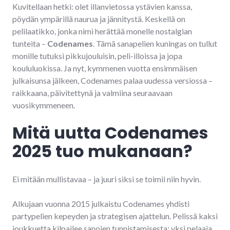
Kuvitellaan hetki: olet illanvietossa ystävien kanssa,
pöydän ympärillä naurua ja jännitystä. Keskellä on
pelilaatikko, jonka nimi herättää monelle nostalgian
tunteita –
Codenames
. Tämä sanapelien kuningas on tullut
monille tutuksi pikkujouluisin, peli-illoissa ja jopa
koululuokissa. Ja nyt, kymmenen vuotta ensimmäisen
julkaisunsa jälkeen, Codenames palaa uudessa versiossa –
raikkaana, päivitettynä ja valmiina seuraavaan
vuosikymmeneen.
Mitä uutta Codenames
2025 tuo mukanaan?
Ei mitään mullistavaa – ja juuri siksi se toimii niin hyvin.
Alkujaan vuonna 2015 julkaistu Codenames yhdisti
partypelien kepeyden ja strategisen ajattelun. Pelissä kaksi
joukkuetta kilpailee sanojen tunnistamisesta: yksi pelaaja