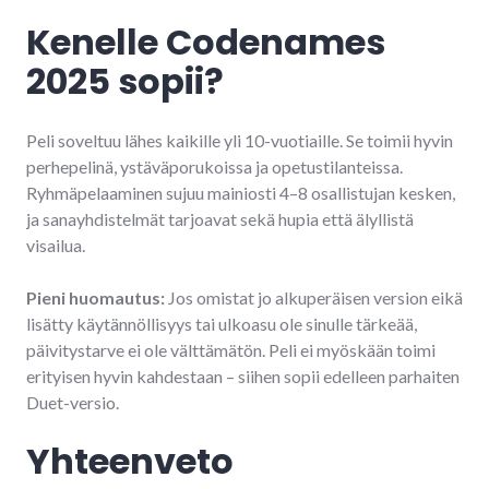
Kenelle Codenames
2025 sopii?
Peli soveltuu lähes kaikille yli 10-vuotiaille. Se toimii hyvin
perhepelinä, ystäväporukoissa ja opetustilanteissa.
Ryhmäpelaaminen sujuu mainiosti 4–8 osallistujan kesken,
ja sanayhdistelmät tarjoavat sekä hupia että älyllistä
visailua.
Pieni huomautus:
Jos omistat jo alkuperäisen version eikä
lisätty käytännöllisyys tai ulkoasu ole sinulle tärkeää,
päivitystarve ei ole välttämätön. Peli ei myöskään toimi
erityisen hyvin kahdestaan – siihen sopii edelleen parhaiten
Duet-versio.
Yhteenveto