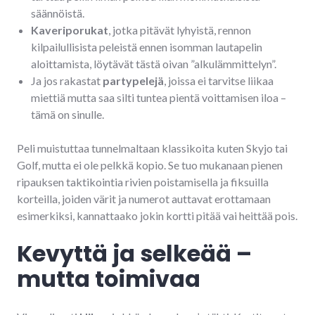
säännöistä.
Kaveriporukat
, jotka pitävät lyhyistä, rennon
kilpailullisista peleistä ennen isomman lautapelin
aloittamista, löytävät tästä oivan ”alkulämmittelyn”.
Ja jos rakastat
partypelejä
, joissa ei tarvitse liikaa
miettiä mutta saa silti tuntea pientä voittamisen iloa –
tämä on sinulle.
Peli muistuttaa tunnelmaltaan klassikoita kuten Skyjo tai
Golf, mutta ei ole pelkkä kopio. Se tuo mukanaan pienen
ripauksen taktikointia rivien poistamisella ja fiksuilla
korteilla, joiden värit ja numerot auttavat erottamaan
esimerkiksi, kannattaako jokin kortti pitää vai heittää pois.
Kevyttä ja selkeää –
mutta toimivaa