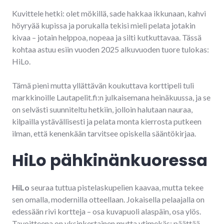
Kuvittele hetki: olet mökillä, sade hakkaa ikkunaan, kahvi
höyryää kupissa ja porukalla tekisi mieli pelata jotakin
kivaa – jotain helppoa, nopeaa ja silti kutkuttavaa. Tässä
kohtaa astuu esiin vuoden 2025 alkuvuoden tuore tulokas:
HiLo.
Tämä pieni mutta yllättävän koukuttava korttipeli tuli
markkinoille Lautapelit.fi:n julkaisemana heinäkuussa, ja se
on selvästi suunniteltu hetkiin, jolloin halutaan nauraa,
kilpailla ystävällisesti ja pelata monta kierrosta putkeen
ilman, että kenenkään tarvitsee opiskella sääntökirjaa.
HiLo pähkinänkuoressa
HiLo
seuraa tuttua pistelaskupelien kaavaa, mutta tekee
sen omalla, modernilla otteellaan. Jokaisella pelaajalla on
edessään rivi kortteja – osa kuvapuoli alaspäin, osa ylös.
Tavoitteena on yksinkertainen mutta ytimekäs: päättää