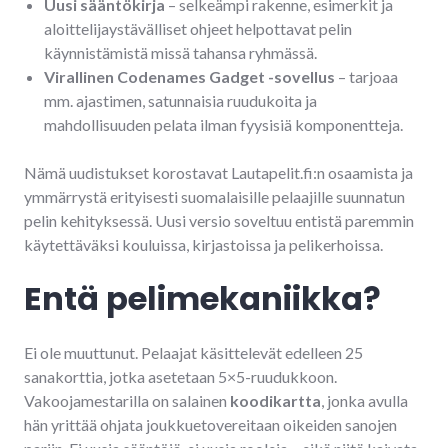
Uusi sääntökirja
– selkeämpi rakenne, esimerkit ja
aloittelijaystävälliset ohjeet helpottavat pelin
käynnistämistä missä tahansa ryhmässä.
Virallinen Codenames Gadget -sovellus
– tarjoaa
mm. ajastimen, satunnaisia ruudukoita ja
mahdollisuuden pelata ilman fyysisiä komponentteja.
Nämä uudistukset korostavat Lautapelit.fi:n osaamista ja
ymmärrystä erityisesti suomalaisille pelaajille suunnatun
pelin kehityksessä. Uusi versio soveltuu entistä paremmin
käytettäväksi kouluissa, kirjastoissa ja pelikerhoissa.
Entä pelimekaniikka?
Ei ole muuttunut. Pelaajat käsittelevät edelleen 25
sanakorttia, jotka asetetaan 5×5-ruudukkoon.
Vakoojamestarilla on salainen
koodikartta
, jonka avulla
hän yrittää ohjata joukkuetovereitaan oikeiden sanojen