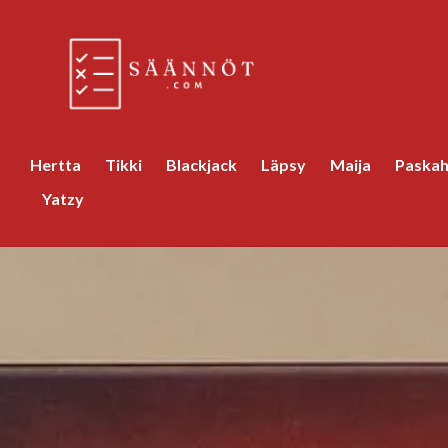
Skip
to
content
Korttipelien säänöt
Hertta
Tikki
Blackjack
Läpsy
Maija
Paska
Yatzy