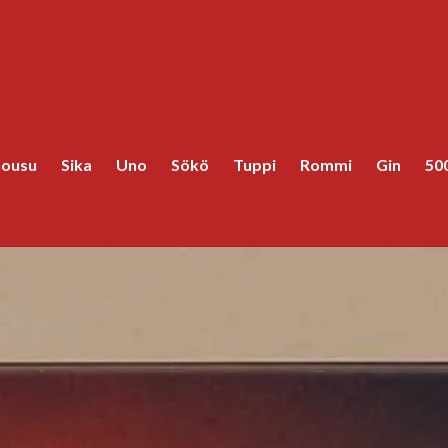
housu
Sika
Uno
Sökö
Tuppi
Rommi
Gin
50