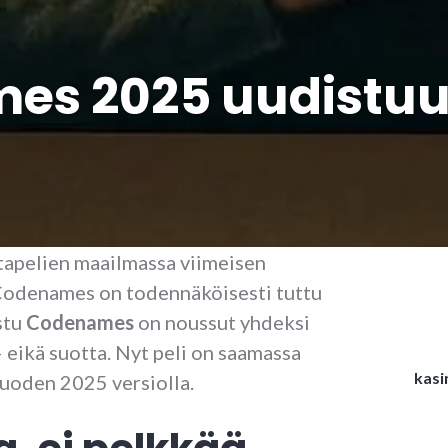
s 2025 uudistuu
utapelien maailmassa viimeisen
odenames on todennäköisesti tuttu
stu
Codenames
on noussut yhdeksi
– eikä suotta. Nyt peli on saamassa
kasi
uoden 2025 versiolla.