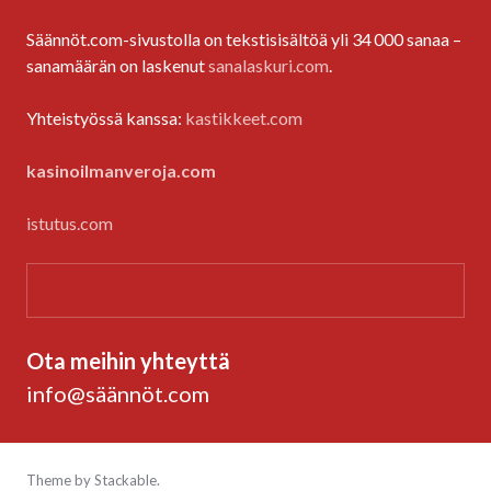
Säännöt.com-sivustolla on tekstisisältöä yli 34 000 sanaa –
sanamäärän on laskenut
sanalaskuri.com
.
Yhteistyössä kanssa:
kastikkeet.com
kasinoilmanveroja.com
istutus.com
Ota meihin yhteyttä
info@säännöt.com
Theme by
Stackable
.