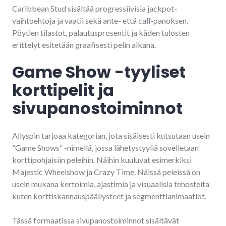
Caribbean Stud sisältää progressiivisia jackpot-
vaihtoehtoja ja vaatii sekä ante- että call-panoksen.
Pöytien tilastot, palautusprosentit ja käden tulosten
erittelyt esitetään graafisesti pelin aikana.
Game Show -tyyliset
korttipelit ja
sivupanostoiminnot
Allyspin tarjoaa kategorian, jota sisäisesti kutsutaan usein
”Game Shows” -nimellä, jossa lähetystyyliä sovelletaan
korttipohjaisiin peleihin. Näihin kuuluvat esimerkiksi
Majestic Wheelshow ja Crazy Time. Näissä peleissä on
usein mukana kertoimia, ajastimia ja visuaalisia tehosteita
kuten korttiskannauspäällysteet ja segmenttianimaatiot.
Tässä formaatissa sivupanostoiminnot sisältävät