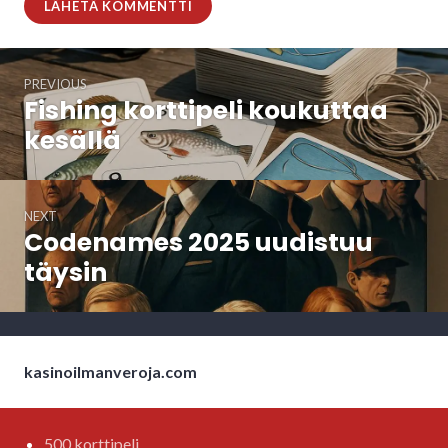
Artikkelien
PREVIOUS
selaus
Fishing korttipeli koukuttaa
Previous
post:
kesällä
NEXT
Codenames 2025 uudistuu
Next
post:
täysin
kasinoilmanveroja.com
500 korttipeli