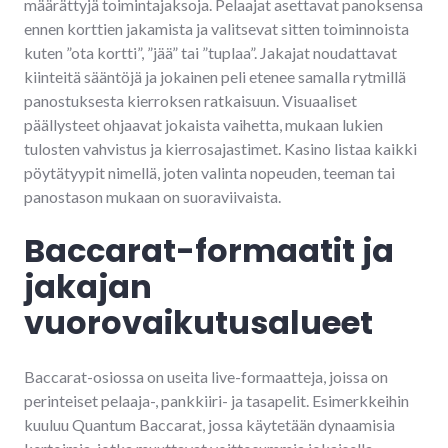
määrättyjä toimintajaksoja. Pelaajat asettavat panoksensa
ennen korttien jakamista ja valitsevat sitten toiminnoista
kuten ”ota kortti”, ”jää” tai ”tuplaa”. Jakajat noudattavat
kiinteitä sääntöjä ja jokainen peli etenee samalla rytmillä
panostuksesta kierroksen ratkaisuun. Visuaaliset
päällysteet ohjaavat jokaista vaihetta, mukaan lukien
tulosten vahvistus ja kierrosajastimet. Kasino listaa kaikki
pöytätyypit nimellä, joten valinta nopeuden, teeman tai
panostason mukaan on suoraviivaista.
Baccarat-formaatit ja
jakajan
vuorovaikutusalueet
Baccarat-osiossa on useita live-formaatteja, joissa on
perinteiset pelaaja-, pankkiiri- ja tasapelit. Esimerkkeihin
kuuluu Quantum Baccarat, jossa käytetään dynaamisia