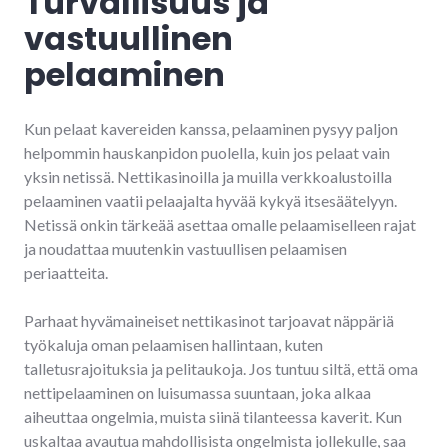
Turvallisuus ja
vastuullinen
pelaaminen
Kun pelaat kavereiden kanssa, pelaaminen pysyy paljon
helpommin hauskanpidon puolella, kuin jos pelaat vain
yksin netissä. Nettikasinoilla ja muilla verkkoalustoilla
pelaaminen vaatii pelaajalta hyvää kykyä itsesäätelyyn.
Netissä onkin tärkeää asettaa omalle pelaamiselleen rajat
ja noudattaa muutenkin vastuullisen pelaamisen
periaatteita.
Parhaat hyvämaineiset nettikasinot tarjoavat näppäriä
työkaluja oman pelaamisen hallintaan, kuten
talletusrajoituksia ja pelitaukoja. Jos tuntuu siltä, että oma
nettipelaaminen on luisumassa suuntaan, joka alkaa
aiheuttaa ongelmia, muista siinä tilanteessa kaverit. Kun
uskaltaa avautua mahdollisista ongelmista jollekulle, saa