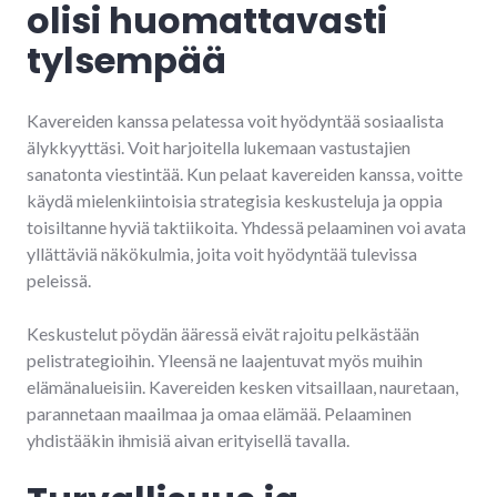
olisi huomattavasti
tylsempää
Kavereiden kanssa pelatessa voit hyödyntää sosiaalista
älykkyyttäsi. Voit harjoitella lukemaan vastustajien
sanatonta viestintää. Kun pelaat kavereiden kanssa, voitte
käydä mielenkiintoisia strategisia keskusteluja ja oppia
toisiltanne hyviä taktiikoita. Yhdessä pelaaminen voi avata
yllättäviä näkökulmia, joita voit hyödyntää tulevissa
peleissä.
Keskustelut pöydän ääressä eivät rajoitu pelkästään
pelistrategioihin. Yleensä ne laajentuvat myös muihin
elämänalueisiin. Kavereiden kesken vitsaillaan, nauretaan,
parannetaan maailmaa ja omaa elämää. Pelaaminen
yhdistääkin ihmisiä aivan erityisellä tavalla.