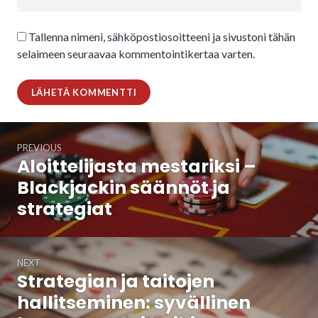
Tallenna nimeni, sähköpostiosoitteeni ja sivustoni tähän
selaimeen seuraavaa kommentointikertaa varten.
Artikkelien
PREVIOUS
selaus
Aloittelijasta mestariksi –
Previous
post:
Blackjackin säännöt ja
strategiat
NEXT
Strategian ja taitojen
Next
post:
hallitseminen: syvällinen