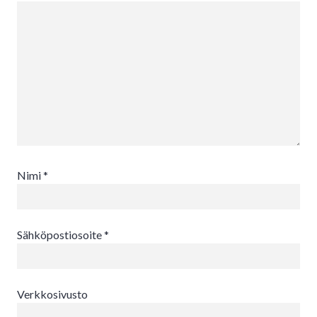
Nimi
*
Sähköpostiosoite
*
Verkkosivusto