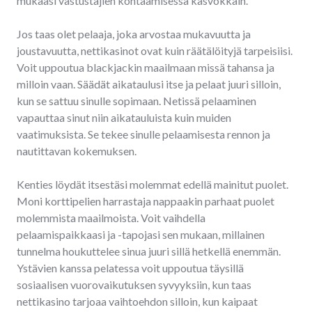
mukaasi vastustajien kohtaamisessa kasvokkain.
Jos taas olet pelaaja, joka arvostaa mukavuutta ja
joustavuutta, nettikasinot ovat kuin räätälöityjä tarpeisiisi.
Voit uppoutua blackjackin maailmaan missä tahansa ja
milloin vaan. Säädät aikataulusi itse ja pelaat juuri silloin,
kun se sattuu sinulle sopimaan. Netissä pelaaminen
vapauttaa sinut niin aikatauluista kuin muiden
vaatimuksista. Se tekee sinulle pelaamisesta rennon ja
nautittavan kokemuksen.
Kenties löydät itsestäsi molemmat edellä mainitut puolet.
Moni korttipelien harrastaja nappaakin parhaat puolet
molemmista maailmoista. Voit vaihdella
pelaamispaikkaasi ja -tapojasi sen mukaan, millainen
tunnelma houkuttelee sinua juuri sillä hetkellä enemmän.
Ystävien kanssa pelatessa voit uppoutua täysillä
sosiaalisen vuorovaikutuksen syvyyksiin, kun taas
nettikasino tarjoaa vaihtoehdon silloin, kun kaipaat