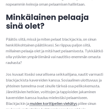
nopeammin keinoja oman pelaamisen hallintaan.
Minkälainen pelaaja
sinä olet?
Päätös siitä, missä ja miten pelaat blackjackia, on sinun
henkilökohtainen päätöksesi. Se riippuu paljon siitä,
millainen pelaaja olet ja mitä haet pelaamisesta. Tykkäätkö
olla ystävien ympäröimänä vai nautitko enemmän omasta
rauhasta?
Jos kuvaat itseäsi seurallisena seikkailijana, nautit varmasti
blackjackista kavereiden kanssa. Sosiaalinen ulottuvuus ja
yhteinen tunnelma ovat sinulle tärkeä osa pelikokemusta.
Jännittävien hetkien, voittojen ja tappioiden jakaminen
kavereiden kanssa kuuluu mielestäsi pelaamiseen.
Blackjackin ja
muiden korttipelien viehätys
piilee sinun