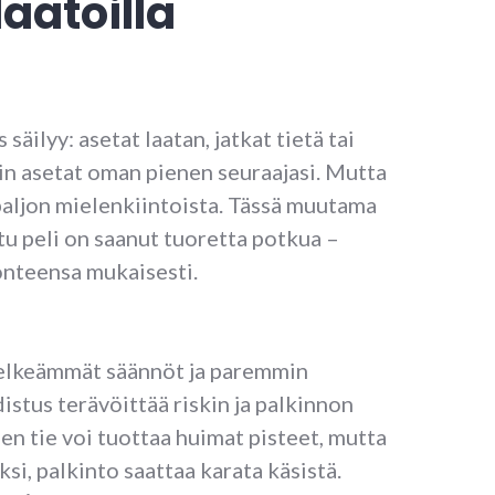
laatoilla
äilyy: asetat laatan, jatkat tietä tai
hin asetat oman pienen seuraajasi. Mutta
paljon mielenkiintoista. Tässä muutama
ttu peli on saanut tuoretta potkua –
onteensa mukaisesti.
selkeämmät säännöt ja paremmin
istus terävöittää riskin ja palkinnon
en tie voi tuottaa huimat pisteet, mutta
ksi, palkinto saattaa karata käsistä.