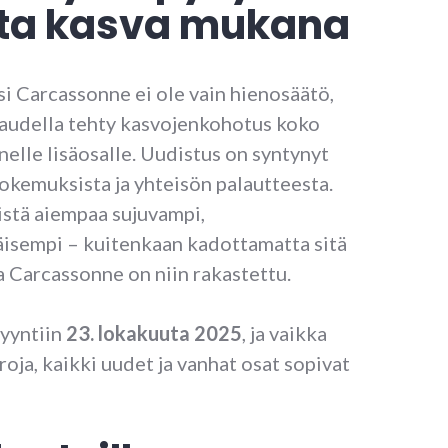
ta kasva mukana
si Carcassonne ei ole vain hienosäätö,
kaudella tehty kasvojenkohotus koko
nelle lisäosalle. Uudistus on syntynyt
okemuksista ja yhteisön palautteesta.
istä aiempaa sujuvampi,
äisempi – kuitenkaan kadottamatta sitä
a Carcassonne on niin rakastettu.
myyntiin
23. lokakuuta 2025
, ja vaikka
roja, kaikki uudet ja vanhat osat sopivat