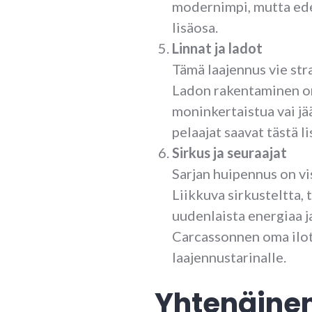
modernimpi, mutta edel
lisäosa.
Linnat ja ladot
Tämä laajennus vie stra
Ladon rakentaminen on 
moninkertaistua vai jä
pelaajat saavat tästä li
Sirkus ja seuraajat
Sarjan huipennus on vis
Liikkuva sirkusteltta, t
uudenlaista energiaa j
Carcassonnen oma ilotu
laajennustarinalle.
Yhtenäinen