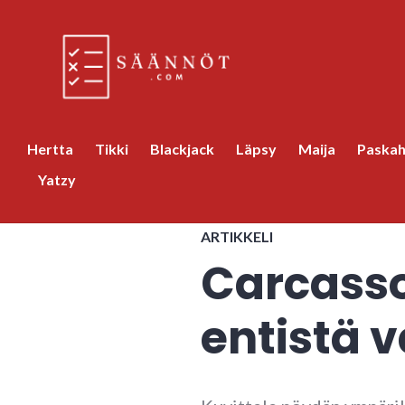
Skip
to
content
Korttipelien säänöt
Hertta
Tikki
Blackjack
Läpsy
Maija
Paska
Yatzy
ARTIKKELI
Carcass
entistä