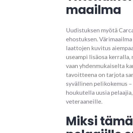
maailma
Uudistuksen myötä Carca
ehostuksen. Värimaailma 
laattojen kuvitus aiempa
useampi lisäosa kerralla,
vaan yhdenmukaiselta kart
tavoitteena on tarjota sa
syvällinen pelikokemus – 
houkutella uusia pelaajia
veteraaneille.
Miksi tämä