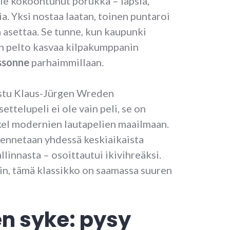
le kokoontunut porukka – lapsia,
ia. Yksi nostaa laatan, toinen puntaroi
 asettaa. Se tunne, kun kaupunki
in pelto kasvaa kilpakumppanin
ssonne
parhaimmillaan.
stu Klaus-Jürgen Wreden
ttelupeli ei ole vain peli, se on
el modernien lautapelien maailmaan.
kennetaan yhdessä keskiaikaista
llinnasta – osoittautui ikivihreäksi.
n, tämä klassikko on saamassa suuren
n syke: pysy