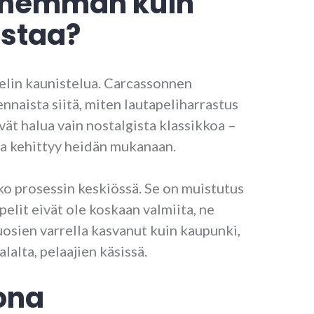
 enemmän kuin
ostaa?
pelin kaunistelua. Carcassonnen
ennaista siitä, miten lautapeliharrastus
vät halua vain nostalgista klassikkoa –
ka kehittyy heidän mukanaan.
ko prosessin keskiössä. Se on muistutus
 pelit eivät ole koskaan valmiita, ne
osien varrella kasvanut kuin kaupunki,
alalta, pelaajien käsissä.
ona