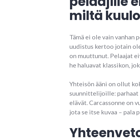
pelaajille
miltä kuul
Tämä ei ole vain vanhan 
uudistus kertoo jotain ol
on muuttunut. Pelaajat ei
he haluavat klassikon, jo
Yhteisön ääni on ollut ko
suunnittelijoille: parhaat
elävät. Carcassonne on vu
jota se itse kuvaa – pala p
Yhteenvet