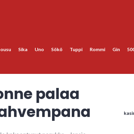
housu
Sika
Uno
Sökö
Tuppi
Rommi
Gin
50
onne palaa
 vahvempana
kasi