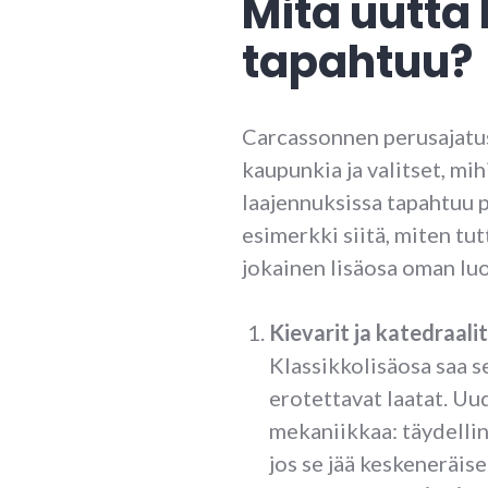
Mitä uutta 
tapahtuu?
Carcassonnen perusajatus s
kaupunkia ja valitset, mi
laajennuksissa tapahtuu 
esimerkki siitä, miten tu
jokainen lisäosa oman lu
Kievarit ja katedraalit
Klassikkolisäosa saa 
erotettavat laatat. Uud
mekaniikkaa: täydellin
jos se jää keskeneräise