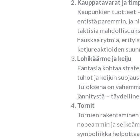
Kauppatavarat ja timp
Kaupunkien tuotteet – 
entistä paremmin, ja n
taktisia mahdollisuuks
hauskaa rytmiä, erityise
ketjureaktioiden suunn
Lohikäärme ja keiju
Fantasia kohtaa strate
tuhot ja keijun suojau
Tuloksena on vähemmä
jännitystä – täydelline
Tornit
Tornien rakentaminen j
nopeammin ja selkeämmi
symboliikka helpottaa