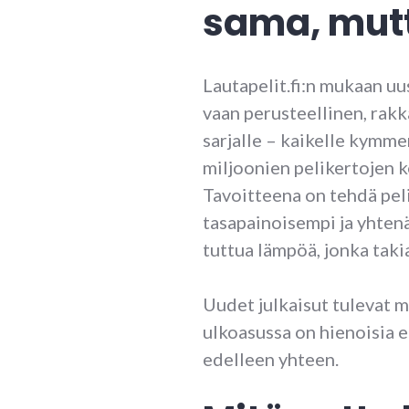
sama, mut
Lautapelit.fi:n mukaan uu
vaan perusteellinen, rak
sarjalle – kaikelle kymme
miljoonien pelikertojen k
Tavoitteena on tehdä pel
tasapainoisempi ja yhten
tuttua lämpöä, jonka taki
Uudet julkaisut tulevat 
ulkoasussa on hienoisia e
edelleen yhteen.