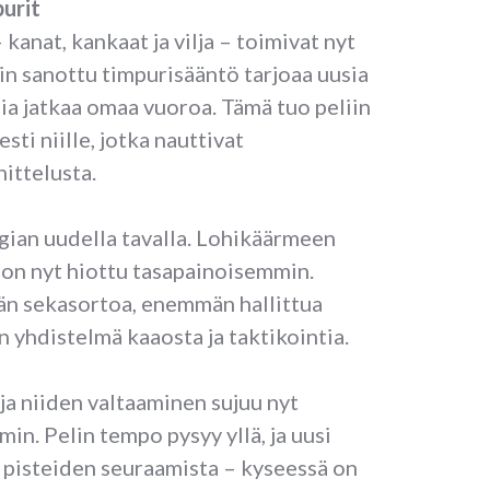
urit
kanat, kankaat ja vilja – toimivat nyt
iin sanottu timpurisääntö tarjoaa uusia
ia jatkaa omaa vuoroa. Tämä tuo peliin
sti niille, jotka nauttivat
ittelusta.
gian uudella tavalla. Lohikäärmeen
s on nyt hiottu tasapainoisemmin.
n sekasortoa, enemmän hallittua
n yhdistelmä kaaosta ja taktikointia.
a niiden valtaaminen sujuu nyt
n. Pelin tempo pysyy yllä, ja uusi
 pisteiden seuraamista – kyseessä on