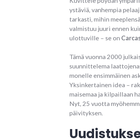
Kuvittele pöydän ympäril
ystäviä, vanhempia pelaaj
tarkasti, mihin meeplensä
valmistuu juuri ennen ku
ulottuville – se on
Carca
Tämä vuonna 2000 julkai
suunnittelema laattojenase
monelle ensimmäinen ask
Yksinkertainen idea – ra
maisemaa ja kilpaillaan ha
Nyt, 25 vuotta myöhemmi
päivityksen.
Uudistukse