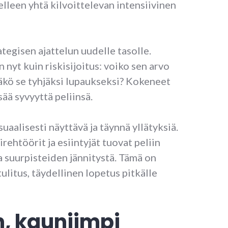
leen yhtä kilvoittelevan intensiivinen
tegisen ajattelun uudelle tasolle.
nyt kuin riskisijoitus: voiko sen arvo
äkö se tyhjäksi lupaukseksi? Kokeneet
sää syvyyttä peliinsä.
uaalisesti näyttävä ja täynnä yllätyksiä.
irehtöörit ja esiintyjät tuovat peliin
a suurpisteiden jännitystä. Tämä on
litus, täydellinen lopetus pitkälle
, kauniimpi