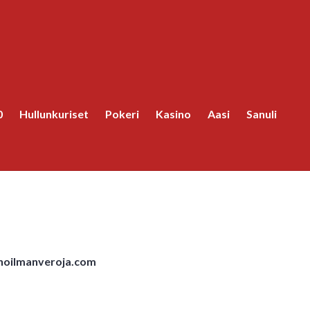
0
Hullunkuriset
Pokeri
Kasino
Aasi
Sanuli
noilmanveroja.com