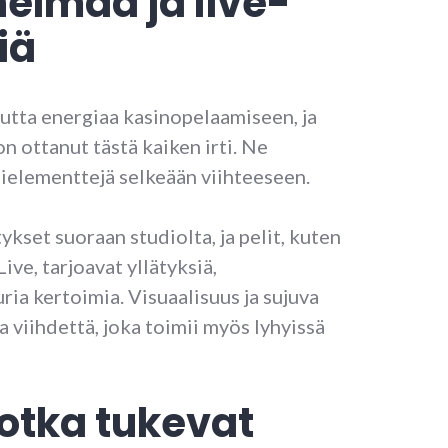
nelmaa ja live-
iä
utta energiaa kasinopelaamiseen, ja
n ottanut tästä kaiken irti. Ne
lielementtejä selkeään viihteeseen.
ykset suoraan studiolta, ja pelit, kuten
ve, tarjoavat yllätyksiä,
ria kertoimia. Visuaalisuus ja sujuva
 viihdettä, joka toimii myös lyhyissä
jotka tukevat