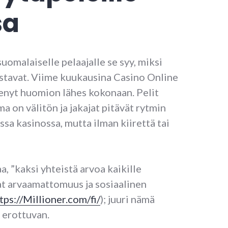
sa
uomalaiselle pelaajalle se syy, miksi
ostavat. Viime kuukausina Casino Online
ienyt huomion lähes kokonaan. Pelit
a on välitön ja jakajat pitävät rytmin
assa kasinossa, mutta ilman kiirettä tai
, ”kaksi yhteistä arvoa kaikille
at arvaamattomuus ja sosiaalinen
tps://Millioner.com/fi/
); juuri nämä
a erottuvan.