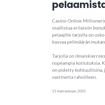
pelaamista
Casino Online Millioneri
osallistua erilaisiin bonu
pelaajille tarjolla on usk
kasvaa pelimäärän mukan
Tarjolla on ilmaiskierrok
nopeampia kotiutuksia. 
on pidetty kohtuullisina, 
vastinetta rahoilleen.
11 marraskuun, 2025