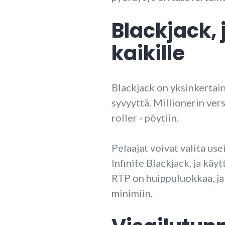
Blackjack, 
kaikille
Blackjack on yksinkertaine
syvyyttä. Millionerin ver
roller ‐ pöytiin.
Pelaajat voivat valita use
Infinite Blackjack, ja kä
RTP on huippuluokkaa, ja 
minimiin.