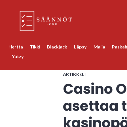
Skip
to
content
Korttipelien säänöt
Hertta
Tikki
Blackjack
Läpsy
Maija
Paska
Yatzy
ARTIKKELI
Casino O
asettaa 
kasinopö