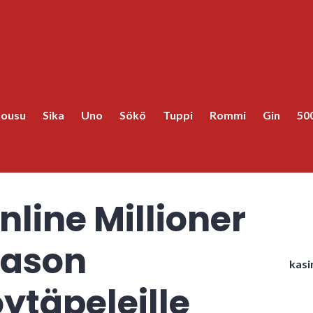
housu
Sika
Uno
Sökö
Tuppi
Rommi
Gin
50
nline Millioner
tason
kasi
ytäpeleille