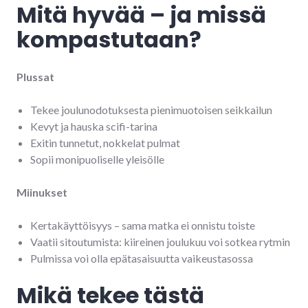
Mitä hyvää – ja missä
kompastutaan?
Plussat
Tekee joulunodotuksesta pienimuotoisen seikkailun
Kevyt ja hauska scifi-tarina
Exitin tunnetut, nokkelat pulmat
Sopii monipuoliselle yleisölle
Miinukset
Kertakäyttöisyys – sama matka ei onnistu toiste
Vaatii sitoutumista: kiireinen joulukuu voi sotkea rytmin
Pulmissa voi olla epätasaisuutta vaikeustasossa
Mikä tekee tästä