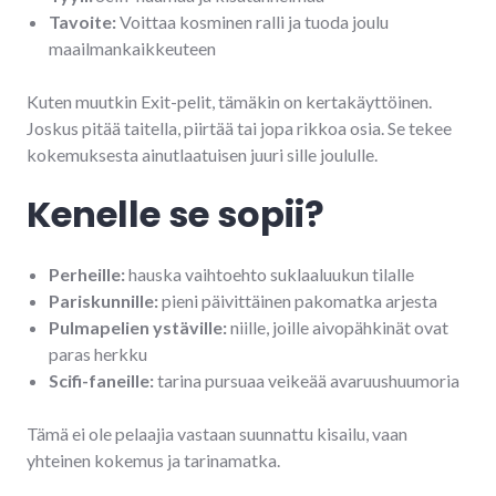
Tavoite:
Voittaa kosminen ralli ja tuoda joulu
maailmankaikkeuteen
Kuten muutkin Exit-pelit, tämäkin on kertakäyttöinen.
Joskus pitää taitella, piirtää tai jopa rikkoa osia. Se tekee
kokemuksesta ainutlaatuisen juuri sille joululle.
Kenelle se sopii?
Perheille:
hauska vaihtoehto suklaaluukun tilalle
Pariskunnille:
pieni päivittäinen pakomatka arjesta
Pulmapelien ystäville:
niille, joille aivopähkinät ovat
paras herkku
Scifi-faneille:
tarina pursuaa veikeää avaruushuumoria
Tämä ei ole pelaajia vastaan suunnattu kisailu, vaan
yhteinen kokemus ja tarinamatka.