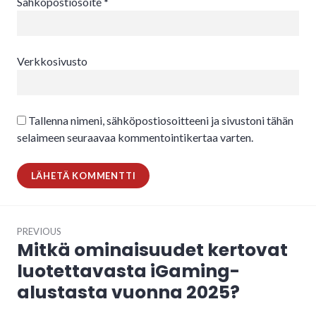
Sähköpostiosoite
*
Verkkosivusto
Tallenna nimeni, sähköpostiosoitteeni ja sivustoni tähän
selaimeen seuraavaa kommentointikertaa varten.
Artikkelien
PREVIOUS
selaus
Mitkä ominaisuudet kertovat
Previous
post:
luotettavasta iGaming-
alustasta vuonna 2025?