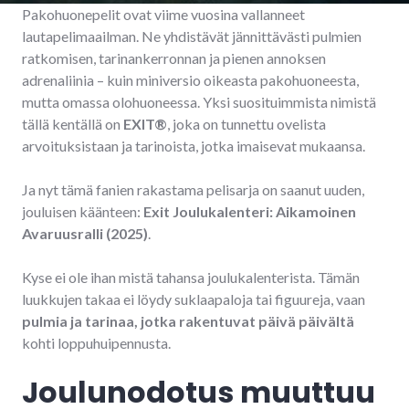
Pakohuonepelit ovat viime vuosina vallanneet
lautapelimaailman. Ne yhdistävät jännittävästi pulmien
ratkomisen, tarinankerronnan ja pienen annoksen
adrenaliinia – kuin miniversio oikeasta pakohuoneesta,
mutta omassa olohuoneessa. Yksi suosituimmista nimistä
tällä kentällä on
EXIT®
, joka on tunnettu ovelista
arvoituksistaan ja tarinoista, jotka imaisevat mukaansa.
Ja nyt tämä fanien rakastama pelisarja on saanut uuden,
jouluisen käänteen:
Exit Joulukalenteri: Aikamoinen
Avaruusralli (2025)
.
Kyse ei ole ihan mistä tahansa joulukalenterista. Tämän
luukkujen takaa ei löydy suklaapaloja tai figuureja, vaan
pulmia ja tarinaa, jotka rakentuvat päivä päivältä
kohti loppuhuipennusta.
Joulunodotus muuttuu