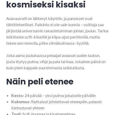
kosmiseksi kisaksi
Avaruusralli on lähtenyt käyntiin, ja panokset ovat
tähtitieteelliset. Palkinto ei ole vain kunnia – voittaja saa
järjestää universumin rakastetuimman juhlan, joulun. Tarina
leikittelee scifi-kliseillä ja kilpa-ajon perinteillä, mutta
tekee sen rennolla, pilke silmäkulmassa -tyylillä.
Joka aamu joulukuussa pelaajat avaavat uuden luukun,
josta löytyy pulma, vihje ja pala tarinaa. Jokainen päivä on
kuin pieni kappale suuremmasta seikkailusta.
Näin peli etenee
Kesto:
24 päivää – yksi pulma jokaiselle päivälle
Kokemus:
Ratkaisut johdattavat eteenpäin, palaset
kietoutuvat yhteen
Tyyli:
Scifi-huumaa ja kisatunnelmaa