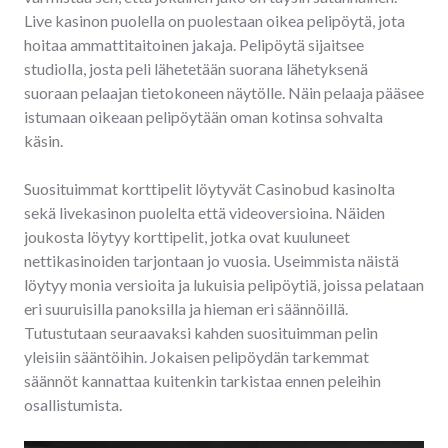
Live kasinon puolella on puolestaan oikea pelipöytä, jota
hoitaa ammattitaitoinen jakaja. Pelipöytä sijaitsee
studiolla, josta peli lähetetään suorana lähetyksenä
suoraan pelaajan tietokoneen näytölle. Näin pelaaja pääsee
istumaan oikeaan pelipöytään oman kotinsa sohvalta
käsin.
Suosituimmat korttipelit löytyvät Casinobud kasinolta
sekä livekasinon puolelta että videoversioina. Näiden
joukosta löytyy korttipelit, jotka ovat kuuluneet
nettikasinoiden tarjontaan jo vuosia. Useimmista näistä
löytyy monia versioita ja lukuisia pelipöytiä, joissa pelataan
eri suuruisilla panoksilla ja hieman eri säännöillä.
Tutustutaan seuraavaksi kahden suosituimman pelin
yleisiin sääntöihin. Jokaisen pelipöydän tarkemmat
säännöt kannattaa kuitenkin tarkistaa ennen peleihin
osallistumista.