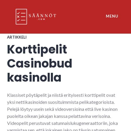
Skip
to
MENU
content
Korttipelien säänöt
ARTIKKELI
Korttipelit
Casinobud
kasinolla
Klassiset pöytäpelit ja niistä erityisesti korttipelit ovat
yksi nettikasinoiden suosituimmista pelikategorioista.
Pelejä löytyy usein sekä videoversioina että live kasinon
puolelta oikean jakajan kanssa pelattavina verisoina.
Videopelit perustuvat satunnaislukugeneraattoriin, joka
varmistaa sen, että jokainen jako on täysin satunnainen.