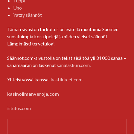
Tuppi
Uno
Yatzy säännöt
Tämän sivuston tarkoitus on esitellä muutamia Suomen
suosituimpia korttipelejä ja niiden yleiset säännöt.
Lämpimästi tervetuloa!
Säännöt.com-sivustolla on tekstisisältöä yli 34 000 sanaa –
sanamäärän on laskenut
sanalaskuri.com
.
Yhteistyössä kanssa:
kastikkeet.com
kasinoilmanveroja.com
istutus.com