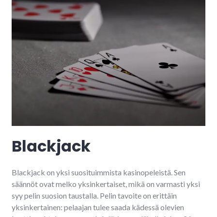
Blackjack
Blackjack on yksi suosituimmista kasinopeleistä. Sen
säännöt ovat melko yksinkertaiset, mikä on varmasti yksi
syy pelin suosion taustalla. Pelin tavoite on erittäin
yksinkertainen: pelaajan tulee saada kädessä olevien