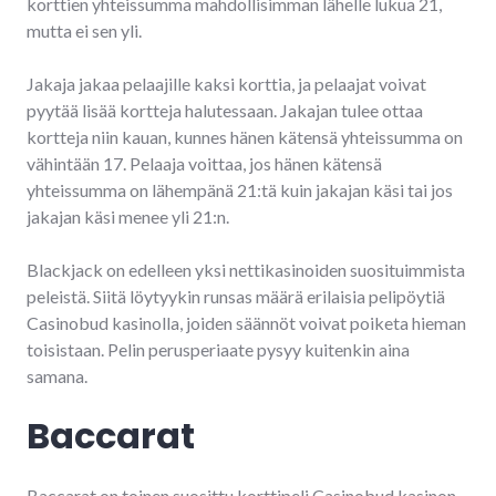
korttien yhteissumma mahdollisimman lähelle lukua 21,
mutta ei sen yli.
Jakaja jakaa pelaajille kaksi korttia, ja pelaajat voivat
pyytää lisää kortteja halutessaan. Jakajan tulee ottaa
kortteja niin kauan, kunnes hänen kätensä yhteissumma on
vähintään 17. Pelaaja voittaa, jos hänen kätensä
yhteissumma on lähempänä 21:tä kuin jakajan käsi tai jos
jakajan käsi menee yli 21:n.
Blackjack on edelleen yksi nettikasinoiden suosituimmista
peleistä. Siitä löytyykin runsas määrä erilaisia pelipöytiä
Casinobud kasinolla, joiden säännöt voivat poiketa hieman
toisistaan. Pelin perusperiaate pysyy kuitenkin aina
samana.
Baccarat
Baccarat on toinen suosittu korttipeli Casinobud kasinon