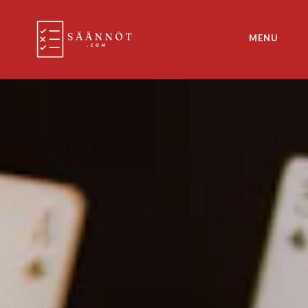
Skip
to
MENU
content
Korttipelien säänöt