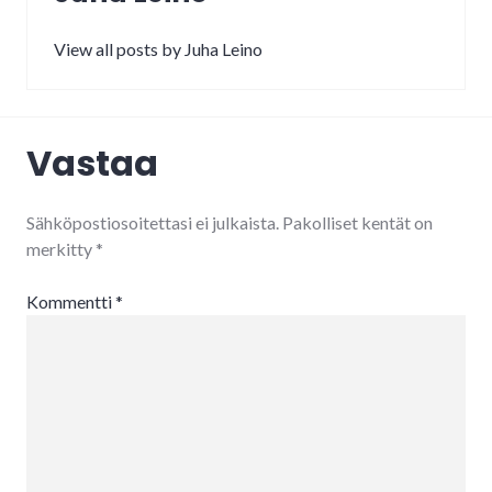
View all posts by Juha Leino
Vastaa
Sähköpostiosoitettasi ei julkaista.
Pakolliset kentät on
merkitty
*
Kommentti
*