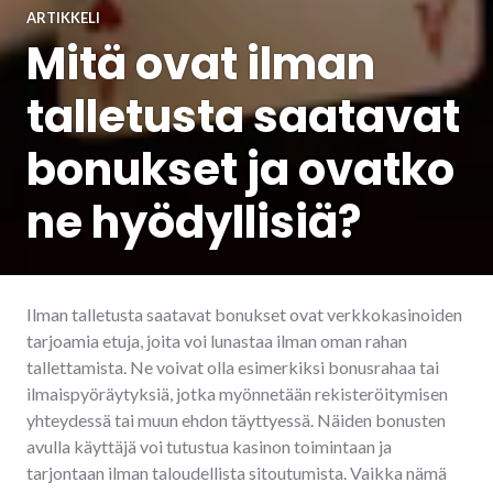
ARTIKKELI
Mitä ovat ilman
talletusta saatavat
bonukset ja ovatko
ne hyödyllisiä?
Ilman talletusta saatavat bonukset ovat verkkokasinoiden
tarjoamia etuja, joita voi lunastaa ilman oman rahan
tallettamista. Ne voivat olla esimerkiksi bonusrahaa tai
ilmaispyöräytyksiä, jotka myönnetään rekisteröitymisen
yhteydessä tai muun ehdon täyttyessä. Näiden bonusten
avulla käyttäjä voi tutustua kasinon toimintaan ja
tarjontaan ilman taloudellista sitoutumista. Vaikka nämä