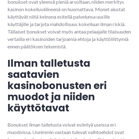
bonukset ovat yleensä pieniä arvoltaan, niiden merkitys
kasinon kokeiluvälineenä on huomattava. Monet alustat
käyttävät niitä keinona esitellä palvelunsa uusille
käyttäjille ja tarjota mahdollisuus kokeiluun ilman riskiä.
Tällaiset bonukset voivat myös antaa pelaajalle tilaisuuden
vertailla eri kasinoiden tarjoamia ehtoja ja käyttöliittymiä
ennen päätöksen tekemistä.
Ilman talletusta
saatavien
kasinobonusten eri
muodot ja niiden
käyttötavat
Bonukset ilman talletusta voivat esiintyä useissa eri
muodoissa. Useimmin vastaan tulevat vaihtoehdot ovat