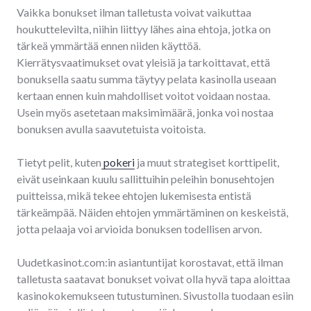
Vaikka bonukset ilman talletusta voivat vaikuttaa
houkuttelevilta, niihin liittyy lähes aina ehtoja, jotka on
tärkeä ymmärtää ennen niiden käyttöä.
Kierrätysvaatimukset ovat yleisiä ja tarkoittavat, että
bonuksella saatu summa täytyy pelata kasinolla useaan
kertaan ennen kuin mahdolliset voitot voidaan nostaa.
Usein myös asetetaan maksimimäärä, jonka voi nostaa
bonuksen avulla saavutetuista voitoista.
Tietyt pelit, kuten
pokeri
ja muut strategiset korttipelit,
eivät useinkaan kuulu sallittuihin peleihin bonusehtojen
puitteissa, mikä tekee ehtojen lukemisesta entistä
tärkeämpää. Näiden ehtojen ymmärtäminen on keskeistä,
jotta pelaaja voi arvioida bonuksen todellisen arvon.
Uudetkasinot.com:in asiantuntijat korostavat, että ilman
talletusta saatavat bonukset voivat olla hyvä tapa aloittaa
kasinokokemukseen tutustuminen. Sivustolla tuodaan esiin