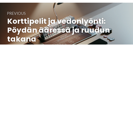
Artikkelien
PREVIOUS
selaus
Korttipelit ja vedonlyönti:
Previous
post:
Pöydän ääressä ja ruudun
takana
NEXT
Lisenssi ja säännöt pelatessa
Next
post:
kasinolla netissä
kasinoilmanveroja.com
500 korttipeli