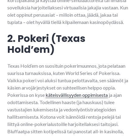
korttipakalla ja käyttää online-simulaattoreita tai ilmaisia ​​
sovelluksia harjoitellaksesi virtuaalisia jakajia vastaan. Kun
olet oppinut perusasiat – milloin ottaa, jäädä, jakaa tai
tuplata – olet hyvällä tiellä kilpailemaan kasinopöydässä.
2. Pokeri (Texas
Hold’em)
Texas Hold’em on suosituin pokerimuunnos, jota pelataan
suurissa turnauksissa, kuten World Series of Pokerissa.
Vaikka pokeri voi aluksi tuntua pelottavalta, sen säännöt ja
käsien arvojärjestykset on suhteellisen helppo oppia.
Pokerissa on kyse
käteisvällisyyden oppimisesta
ja ajan
odottamisesta. Todellinen haaste (ja hauskuus) tulee
vastustajien lukemisesta ja vedonlyöntistrategioiden
hallitsemisesta. Kotona voit isännöidä rentoja pelejä tai
liittyä online-pokerialustoille harjoitellaksesi taitojasi.
Bluffaatpa sitten kotipelissä tai panostat all-in kasinolla,