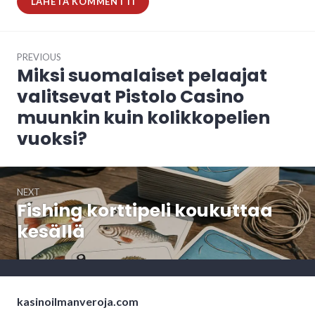
Artikkelien
PREVIOUS
selaus
Miksi suomalaiset pelaajat
Previous
post:
valitsevat Pistolo Casino
muunkin kuin kolikkopelien
vuoksi?
NEXT
Fishing korttipeli koukuttaa
Next
post:
kesällä
kasinoilmanveroja.com