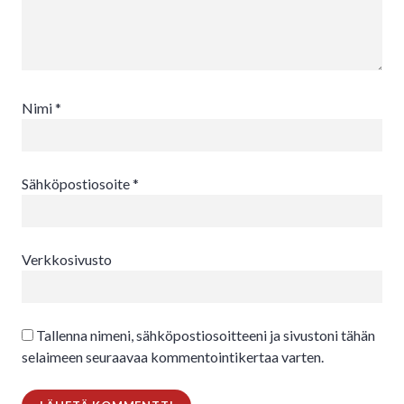
Nimi
*
Sähköpostiosoite
*
Verkkosivusto
Tallenna nimeni, sähköpostiosoitteeni ja sivustoni tähän
selaimeen seuraavaa kommentointikertaa varten.