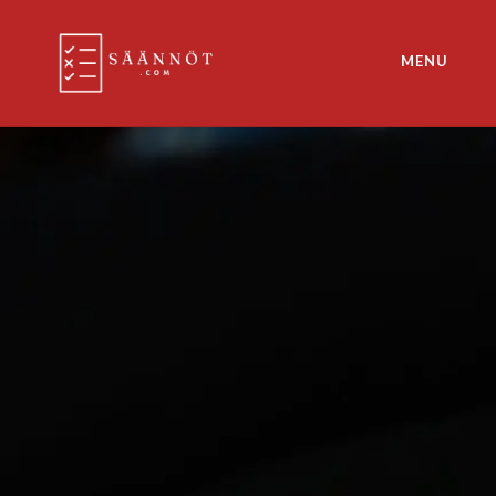
Skip
to
MENU
content
Korttipelien säänöt