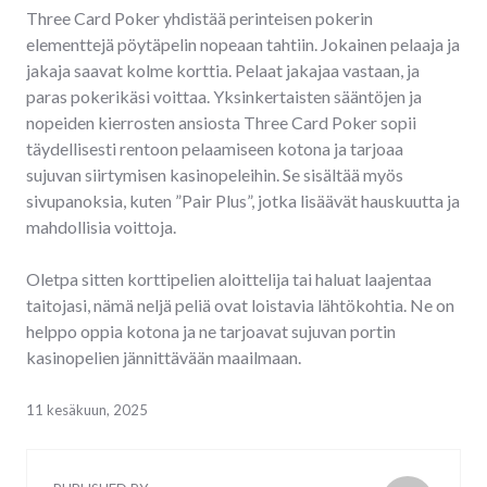
Three Card Poker yhdistää perinteisen pokerin
elementtejä pöytäpelin nopeaan tahtiin. Jokainen pelaaja ja
jakaja saavat kolme korttia. Pelaat jakajaa vastaan, ja
paras pokerikäsi voittaa. Yksinkertaisten sääntöjen ja
nopeiden kierrosten ansiosta Three Card Poker sopii
täydellisesti rentoon pelaamiseen kotona ja tarjoaa
sujuvan siirtymisen kasinopeleihin. Se sisältää myös
sivupanoksia, kuten ”Pair Plus”, jotka lisäävät hauskuutta ja
mahdollisia voittoja.
Oletpa sitten korttipelien aloittelija tai haluat laajentaa
taitojasi, nämä neljä peliä ovat loistavia lähtökohtia. Ne on
helppo oppia kotona ja ne tarjoavat sujuvan portin
kasinopelien jännittävään maailmaan.
11 kesäkuun, 2025