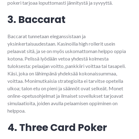
pokeri tarjoaa loputtomasti jännitystä ja syvyyttä.
3. Baccarat
Baccarat tunnetaan eleganssistaan ​​ja
yksinkertaisuudestaan. Kasinoilla high rollerit usein
pelaavat sitä, ja se on myös uskomattoman helppo oppia
kotona. Pelissä lyödään vetoa yhdestä kolmesta
tuloksesta: pelaajan voitto, pankkiiri voittaa tai tasapeli.
Käsi, joka on lähimpänä yhdeksää kokonaissummaa,
voittaa. Monimutkaisia ​​strategioita ei tarvitse opetella
ulkoa; talon etu on pieni ja säännöt ovat selkeät. Monet
online-opetusohjelmat ja ilmaiset sovellukset tarjoavat
simulaatioita, joiden avulla pelaamisen oppiminen on
helppoa.
4. Three Card Poker