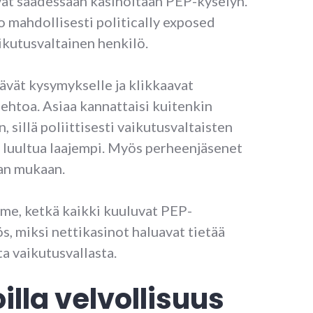
ät saadessaan kasinoltaan PEP-kyselyn.
ko mahdollisesti politically exposed
aikutusvaltainen henkilö.
vät kysymykselle ja klikkaavat
ehtoa. Asiaa kannattaisi kuitenkin
 sillä poliittisesti vaikutusvaltaisten
 luultua laajempi. Myös perheenjäsenet
aan mukaan.
mme, ketkä kaikki kuuluvat PEP-
, miksi nettikasinot haluavat tietää
ta vaikutusvallasta.
illa velvollisuus