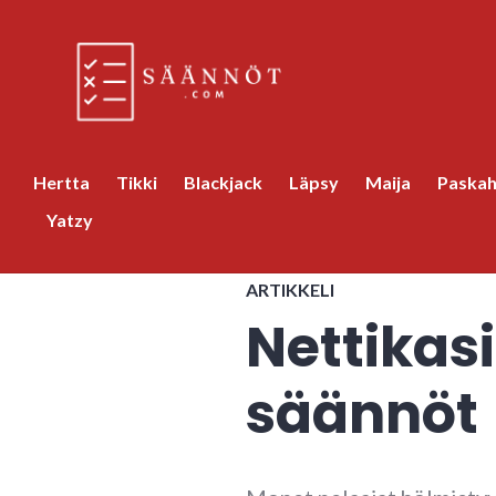
Skip
to
content
Korttipelien säänöt
Hertta
Tikki
Blackjack
Läpsy
Maija
Paska
Yatzy
ARTIKKELI
Nettikas
säännöt