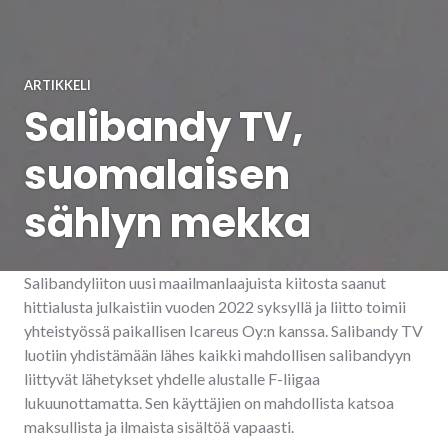
ARTIKKELI
Salibandy TV,
suomalaisen
sählyn mekka
Salibandyliiton uusi maailmanlaajuista kiitosta saanut
hittialusta julkaistiin vuoden 2022 syksyllä ja liitto toimii
yhteistyössä paikallisen Icareus Oy:n kanssa. Salibandy TV
luotiin yhdistämään lähes kaikki mahdollisen salibandyyn
liittyvät lähetykset yhdelle alustalle F-liigaa
lukuunottamatta. Sen käyttäjien on mahdollista katsoa
maksullista ja ilmaista sisältöä vapaasti.