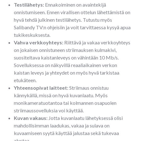
Testilähetys:
Ennakoiminen on avaintekijä
onnistumiseen. Ennen virallisen ottelun lähettämistä on
hyvä tehdä julkinen testilähetys. Tutustu myös
Salibandy TV:n ohjeisiin ja voit tarvittaessa kysyä apua
tukikeskuksesta.
Vahva verkkoyhteys:
Riittävä ja vakaa verkkoyhteys
on jokaisen onnistuneen striimauksen kulmakivi,
suositeltava kaistanleveys on vähintään 10 Mb/s.
Sovelluksessa on näkyvillä reaaliaikainen verkon
kaistan leveys ja yhteydet on myös hyvä tarkistaa
etukäteen.
Yhteensopivat laitteet:
Striimaus onnistuu
kännykällä, missä on hyvä kuvanlaatu. Myös
monikameratuotantoa tai kolmannen osapuolen
striimaussovelluksia voi käyttää.
Kuvan vakaus:
Jotta kuvanlaatu lähetyksessä olisi
mahdollisimman laadukas, vakaa ja sulava on
kuvaamiseen syytä käyttää jalustaa sekä tukevaa
alustaa.