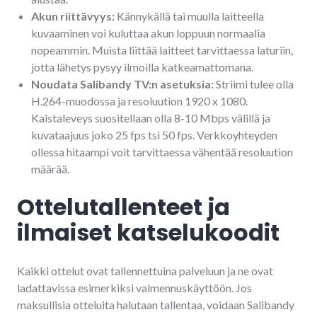
Akun riittävyys:
Kännykällä tai muulla laitteella
kuvaaminen voi kuluttaa akun loppuun normaalia
nopeammin. Muista liittää laitteet tarvittaessa laturiin,
jotta lähetys pysyy ilmoilla katkeamattomana.
Noudata Salibandy TV:n asetuksia:
Striimi tulee olla
H.264-muodossa ja resoluution 1920 x 1080.
Kaistaleveys suositellaan olla 8-10 Mbps välillä ja
kuvataajuus joko 25 fps tsi 50 fps. Verkkoyhteyden
ollessa hitaampi voit tarvittaessa vähentää resoluution
määrää.
Ottelutallenteet ja
ilmaiset katselukoodit
Kaikki ottelut ovat tallennettuina palveluun ja ne ovat
ladattavissa esimerkiksi valmennuskäyttöön. Jos
maksullisia otteluita halutaan tallentaa, voidaan Salibandy