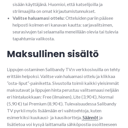
sisään käyttäjänä. Huomioi, että katselijoilla ja
striimaajilla on omat kirjautumistunnukset.
Valitse haluamasi ottelu:
Otteluiden pariin pääsee
helposti kolmen eri kanavan kautta: sarjavalitsimen,
seurasivujen tai selaamalla meneillään olevia tai tulevia
tapahtumia valikosta.
Maksullinen sisältö
Lippujen ostaminen Salibandy TV:n verkkosivuilla on tehty
erittäin helpoksi. Valitse vain haluamasi ottelu ja klikkaa
”osta-liput”-painiketta. Sivustolla toimii kaikki yleisimmät
maksutavat ja lippujen hinta perustuu valitsemaasi neljään
eri hintaluokkaan: Free (ilmainen), Lite (3,90 €), Normal
(5,90 €) tai Premium (8,90 €). Tulevaisuudessa Salibandy
TV pyrkii myös lisäämään eri vaihtoehtoja, kuten
esimerkiksi kuukausi- ja kausikortteja.
Säännöt
ja
lisätietoa voi kysyä laittamalla sähköpostia osoitteeseen