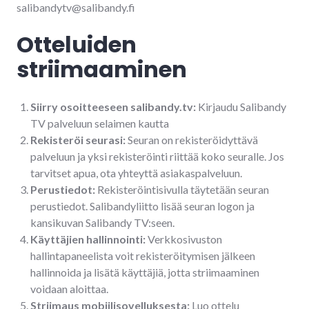
salibandytv@salibandy.fi
Otteluiden
striimaaminen
Siirry osoitteeseen salibandy.tv:
Kirjaudu Salibandy
TV palveluun selaimen kautta
Rekisteröi seurasi:
Seuran on rekisteröidyttävä
palveluun ja yksi rekisteröinti riittää koko seuralle. Jos
tarvitset apua, ota yhteyttä asiakaspalveluun.
Perustiedot:
Rekisteröintisivulla täytetään seuran
perustiedot. Salibandyliitto lisää seuran logon ja
kansikuvan Salibandy TV:seen.
Käyttäjien hallinnointi:
Verkkosivuston
hallintapaneelista voit rekisteröitymisen jälkeen
hallinnoida ja lisätä käyttäjiä, jotta striimaaminen
voidaan aloittaa.
Striimaus mobiilisovelluksesta:
Luo ottelu