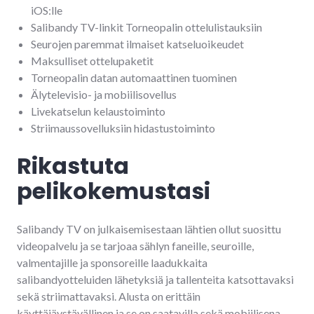
iOS:lle
Salibandy TV-linkit Torneopalin ottelulistauksiin
Seurojen paremmat ilmaiset katseluoikeudet
Maksulliset ottelupaketit
Torneopalin datan automaattinen tuominen
Älytelevisio- ja mobiilisovellus
Livekatselun kelaustoiminto
Striimaussovelluksiin hidastustoiminto
Rikastuta
pelikokemustasi
Salibandy TV on julkaisemisestaan lähtien ollut suosittu
videopalvelu ja se tarjoaa sählyn faneille, seuroille,
valmentajille ja sponsoreille laadukkaita
salibandyotteluiden lähetyksiä ja tallenteita katsottavaksi
sekä striimattavaksi. Alusta on erittäin
käyttäjäystävällinen ja se on saatavilla sekä mobiilisena,