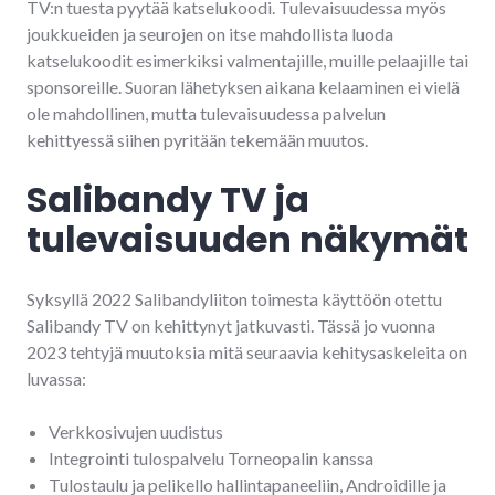
TV:n tuesta pyytää katselukoodi. Tulevaisuudessa myös
joukkueiden ja seurojen on itse mahdollista luoda
katselukoodit esimerkiksi valmentajille, muille pelaajille tai
sponsoreille. Suoran lähetyksen aikana kelaaminen ei vielä
ole mahdollinen, mutta tulevaisuudessa palvelun
kehittyessä siihen pyritään tekemään muutos.
Salibandy TV ja
tulevaisuuden näkymät
Syksyllä 2022 Salibandyliiton toimesta käyttöön otettu
Salibandy TV on kehittynyt jatkuvasti. Tässä jo vuonna
2023 tehtyjä muutoksia mitä seuraavia kehitysaskeleita on
luvassa:
Verkkosivujen uudistus
Integrointi tulospalvelu Torneopalin kanssa
Tulostaulu ja pelikello hallintapaneeliin, Androidille ja