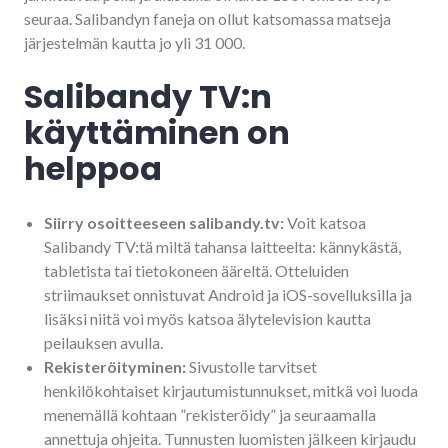
seuraa. Salibandyn faneja on ollut katsomassa matseja
järjestelmän kautta jo yli 31 000.
Salibandy TV:n
käyttäminen on
helppoa
Siirry osoitteeseen salibandy.tv:
Voit katsoa
Salibandy TV:tä miltä tahansa laitteelta: kännykästä,
tabletista tai tietokoneen ääreltä. Otteluiden
striimaukset onnistuvat Android ja iOS-sovelluksilla ja
lisäksi niitä voi myös katsoa älytelevision kautta
peilauksen avulla.
Rekisteröityminen:
Sivustolle tarvitset
henkilökohtaiset kirjautumistunnukset, mitkä voi luoda
menemällä kohtaan ”rekisteröidy” ja seuraamalla
annettuja ohjeita. Tunnusten luomisten jälkeen kirjaudu