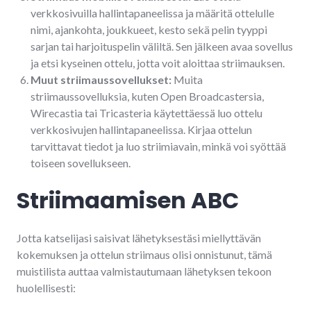
verkkosivuilla hallintapaneelissa ja määritä ottelulle
nimi, ajankohta, joukkueet, kesto sekä pelin tyyppi
sarjan tai harjoituspelin väliltä. Sen jälkeen avaa sovellus
ja etsi kyseinen ottelu, jotta voit aloittaa striimauksen.
Muut striimaussovellukset:
Muita
striimaussovelluksia, kuten Open Broadcastersia,
Wirecastia tai Tricasteria käytettäessä luo ottelu
verkkosivujen hallintapaneelissa. Kirjaa ottelun
tarvittavat tiedot ja luo striimiavain, minkä voi syöttää
toiseen sovellukseen.
Striimaamisen ABC
Jotta katselijasi saisivat lähetyksestäsi miellyttävän
kokemuksen ja ottelun striimaus olisi onnistunut, tämä
muistilista auttaa valmistautumaan lähetyksen tekoon
huolellisesti: