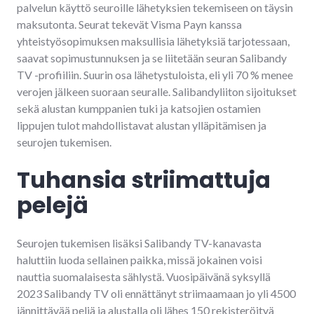
palvelun käyttö seuroille lähetyksien tekemiseen on täysin
maksutonta. Seurat tekevät Visma Payn kanssa
yhteistyösopimuksen maksullisia lähetyksiä tarjotessaan,
saavat sopimustunnuksen ja se liitetään seuran Salibandy
TV -profiiliin. Suurin osa lähetystuloista, eli yli 70 % menee
verojen jälkeen suoraan seuralle. Salibandyliiton sijoitukset
sekä alustan kumppanien tuki ja katsojien ostamien
lippujen tulot mahdollistavat alustan ylläpitämisen ja
seurojen tukemisen.
Tuhansia striimattuja
pelejä
Seurojen tukemisen lisäksi Salibandy TV-kanavasta
haluttiin luoda sellainen paikka, missä jokainen voisi
nauttia suomalaisesta sählystä. Vuosipäivänä syksyllä
2023 Salibandy TV oli ennättänyt striimaamaan jo yli 4500
jännittävää peliä ja alustalla oli lähes 150 rekisteröityä