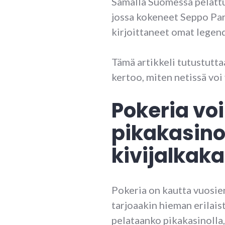
Samalla Suomessa pelattu
jossa kokeneet Seppo Par
kirjoittaneet omat legen
Tämä artikkeli tutustuttaa
kertoo, miten netissä voi
Pokeria voi
pikakasino
kivijalkaka
Pokeria on kautta vuosien
tarjoaakin hieman erilais
pelataanko pikakasinolla,