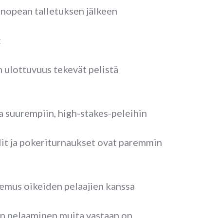
nopean talletuksen jälkeen
:
 ulottuvuus tekevät pelistä
a suurempiin, high-stakes-peleihin
it ja pokeriturnaukset ovat paremmin
emus oikeiden pelaajien kanssa
n pelaaminen muita vastaan on