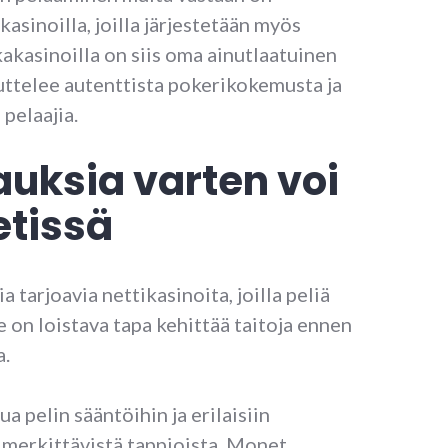
kasinoilla, joilla järjestetään myös
kakasinoilla on siis oma ainutlaatuinen
ttelee autenttista pokerikokemusta ja
pelaajia.
auksia varten voi
etissä
a tarjoavia nettikasinoita, joilla peliä
Se on loistava tapa kehittää taitoja ennen
a.
a pelin sääntöihin ja erilaisiin
ä merkittävistä tappioista. Monet