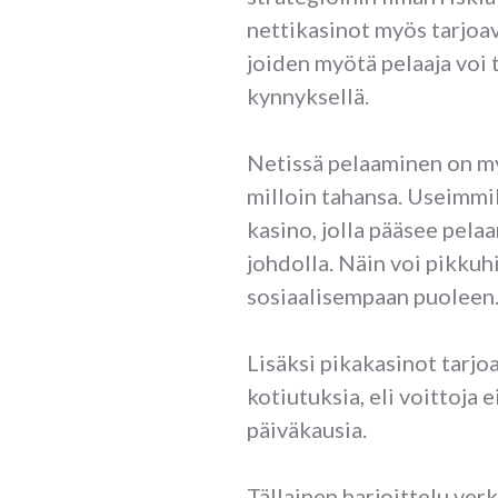
nettikasinot myös tarjoa
joiden myötä pelaaja voi 
kynnyksellä.
Netissä pelaaminen on myö
milloin tahansa. Useimmil
kasino, jolla pääsee pela
johdolla. Näin voi pikkuh
sosiaalisempaan puoleen
Lisäksi pikakasinot tarjoa
kotiutuksia, eli voittoja
päiväkausia.
Tällainen harjoittelu verk