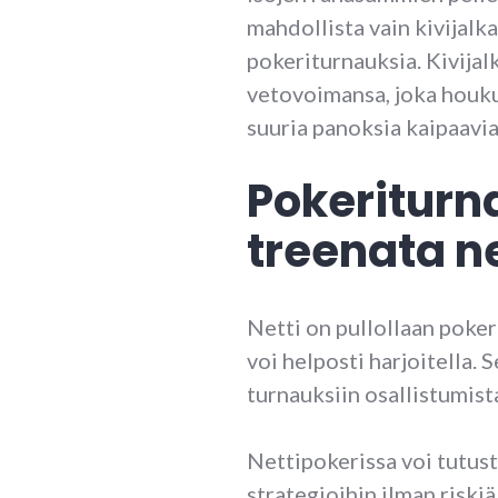
mahdollista vain kivijalka
pokeriturnauksia. Kivijal
vetovoimansa, joka houku
suuria panoksia kaipaavia 
Pokeriturn
treenata n
Netti on pullollaan pokeri
voi helposti harjoitella. 
turnauksiin osallistumist
Nettipokerissa voi tutustu
strategioihin ilman riski