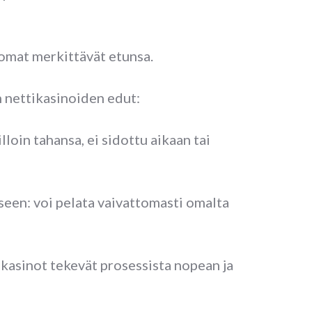
 omat merkittävät etunsa.
 nettikasinoiden edut:
lloin tahansa, ei sidottu aikaan tai
een: voi pelata vaivattomasti omalta
kasinot tekevät prosessista nopean ja