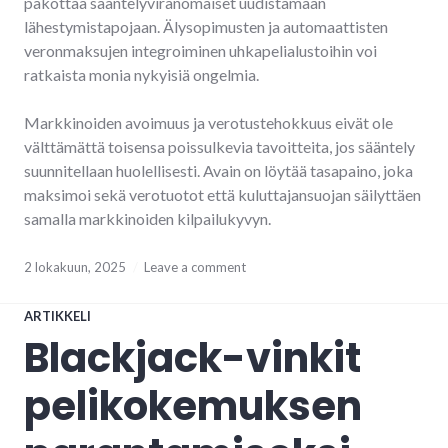
pakottaa sääntelyviranomaiset uudistamaan
lähestymistapojaan. Älysopimusten ja automaattisten
veronmaksujen integroiminen uhkapelialustoihin voi
ratkaista monia nykyisiä ongelmia.
Markkinoiden avoimuus ja verotustehokkuus eivät ole
välttämättä toisensa poissulkevia tavoitteita, jos sääntely
suunnitellaan huolellisesti. Avain on löytää tasapaino, joka
maksimoi sekä verotuotot että kuluttajansuojan säilyttäen
samalla markkinoiden kilpailukyvyn.
2 lokakuun, 2025
Leave a comment
ARTIKKELI
Blackjack-vinkit
pelikokemuksen