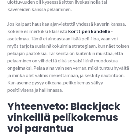
ulottuvuuden oli kyseessä sitten livekasinolla tai
kavereiden kanssa pelaaminen.
Jos kaipaat hauskaa ajanvietettä yhdessä kaverin kanssa,
kokeile esimerkiksi klassista
korttipeli kahdelle
-
asetelmaa. Tämä ei ainoastaan lisää peli-iloa, vaan voi
myös tarjota uusia näkökulmia strategiaan, kun näet toisen
pelaajan päätöksiä. Tärkeintä on kuitenkin muistaa, että
pelaaminen on viihdettä eikä se saisi ikinä muodostua
ongelmaksi. Pelaa aina vain sen verran, mikä tuntuu hyvältä
ja minkä olet valmis menettämään, ja keskity nautintoon.
Kun asenne pysyy oikeana, pelikokemus säilyy
positiivisena ja hallinnassa.
Yhteenveto: Blackjack
vinkeillä pelikokemus
voi parantua