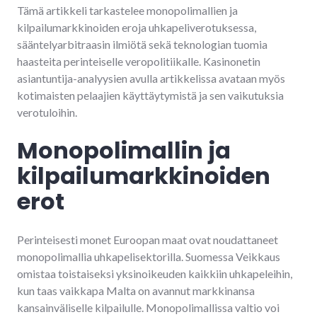
Tämä artikkeli tarkastelee monopolimallien ja
kilpailumarkkinoiden eroja uhkapeliverotuksessa,
sääntelyarbitraasin ilmiötä sekä teknologian tuomia
haasteita perinteiselle veropolitiikalle. Kasinonetin
asiantuntija-analyysien avulla artikkelissa avataan myös
kotimaisten pelaajien käyttäytymistä ja sen vaikutuksia
verotuloihin.
Monopolimallin ja
kilpailumarkkinoiden
erot
Perinteisesti monet Euroopan maat ovat noudattaneet
monopolimallia uhkapelisektorilla. Suomessa Veikkaus
omistaa toistaiseksi yksinoikeuden kaikkiin uhkapeleihin,
kun taas vaikkapa Malta on avannut markkinansa
kansainväliselle kilpailulle. Monopolimallissa valtio voi