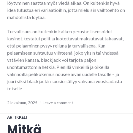
löytyminen saattaa myös viedä aikaa. On kuitenkin hyvä
idea tutustua eri variaatioihin, jotta mieluisin vaihtoehto on
mahdollista löytää.
Turvallisuus on kuitenkin kaiken perusta: lisensoidut
kasinot, testatut pelit ja luotettavat maksutavat takaavat,
että pelaaminen pysyy reiluna ja turvallisena. Kun
pelaamiseen suhtautuu viihteenä, joko yksin tai yhdessä
ystävien kanssa, blackjack voi tarjota paljon
unohtumattomia hetkiä. Pienillä vinkeillä ja oikeilla
valinnoilla pelikokemus nousee aivan uudelle tasolle – ja
juuri siksi blackjackin suosio säilyy vahvana vuosisadasta
toiselle.
2 lokakuun, 2025
Leave a comment
ARTIKKELI
Mitkä