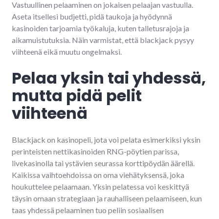
Vastuullinen pelaaminen on jokaisen pelaajan vastuulla.
Aseta itsellesi budjetti, pidä taukoja ja hyödynnä
kasinoiden tarjoamia työkaluja, kuten talletusrajoja ja
aikamuistutuksia. Näin varmistat, että blackjack pysyy
viihteenä eikä muutu ongelmaksi.
Pelaa yksin tai yhdessä,
mutta pidä pelit
viihteenä
Blackjack on kasinopeli, jota voi pelata esimerkiksi yksin
perinteisten nettikasinoiden RNG-pöytien parissa,
livekasinolla tai ystävien seurassa korttipöydän äärellä.
Kaikissa vaihtoehdoissa on oma viehätyksensä, joka
houkuttelee pelaamaan. Yksin pelatessa voi keskittyä
täysin omaan strategiaan ja rauhalliseen pelaamiseen, kun
taas yhdessä pelaaminen tuo peliin sosiaalisen