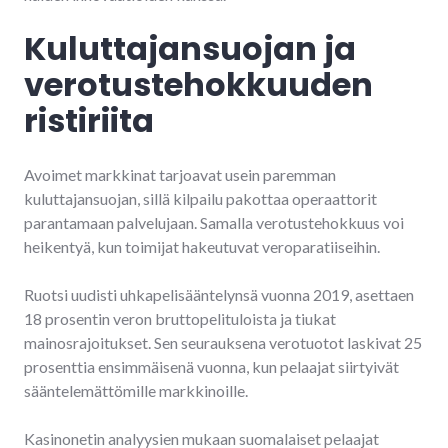
Kuluttajansuojan ja
verotustehokkuuden
ristiriita
Avoimet markkinat tarjoavat usein paremman
kuluttajansuojan, sillä kilpailu pakottaa operaattorit
parantamaan palvelujaan. Samalla verotustehokkuus voi
heikentyä, kun toimijat hakeutuvat veroparatiiseihin.
Ruotsi uudisti uhkapelisääntelynsä vuonna 2019, asettaen
18 prosentin veron bruttopelituloista ja tiukat
mainosrajoitukset. Sen seurauksena verotuotot laskivat 25
prosenttia ensimmäisenä vuonna, kun pelaajat siirtyivät
sääntelemättömille markkinoille.
Kasinonetin analyysien mukaan suomalaiset pelaajat