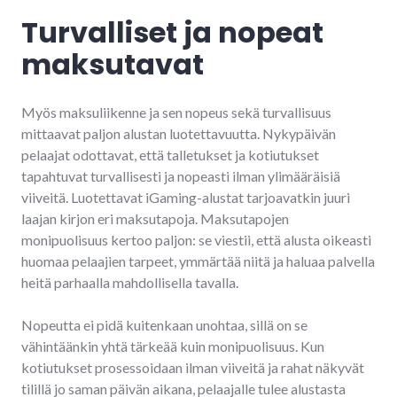
Turvalliset ja nopeat
maksutavat
Myös maksuliikenne ja sen nopeus sekä turvallisuus
mittaavat paljon alustan luotettavuutta. Nykypäivän
pelaajat odottavat, että talletukset ja kotiutukset
tapahtuvat turvallisesti ja nopeasti ilman ylimääräisiä
viiveitä. Luotettavat iGaming-alustat tarjoavatkin juuri
laajan kirjon eri maksutapoja. Maksutapojen
monipuolisuus kertoo paljon: se viestii, että alusta oikeasti
huomaa pelaajien tarpeet, ymmärtää niitä ja haluaa palvella
heitä parhaalla mahdollisella tavalla.
Nopeutta ei pidä kuitenkaan unohtaa, sillä on se
vähintäänkin yhtä tärkeää kuin monipuolisuus. Kun
kotiutukset prosessoidaan ilman viiveitä ja rahat näkyvät
tilillä jo saman päivän aikana, pelaajalle tulee alustasta