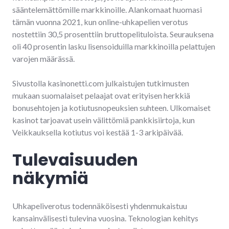
sääntelemättömille markkinoille. Alankomaat huomasi
tämän vuonna 2021, kun online-uhkapelien verotus
nostettiin 30,5 prosenttiin bruttopelituloista. Seurauksena
oli 40 prosentin lasku lisensoiduilla markkinoilla pelattujen
varojen määrässä.
Sivustolla kasinonetti.com julkaistujen tutkimusten
mukaan suomalaiset pelaajat ovat erityisen herkkiä
bonusehtojen ja kotiutusnopeuksien suhteen. Ulkomaiset
kasinot tarjoavat usein välittömiä pankkisiirtoja, kun
Veikkauksella kotiutus voi kestää 1-3 arkipäivää.
Tulevaisuuden
näkymiä
Uhkapeliverotus todennäköisesti yhdenmukaistuu
kansainvälisesti tulevina vuosina. Teknologian kehitys