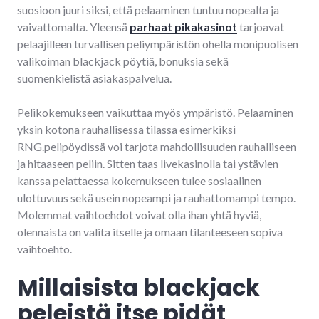
suosioon juuri siksi, että pelaaminen tuntuu nopealta ja
vaivattomalta. Yleensä
parhaat pikakasinot
tarjoavat
pelaajilleen turvallisen peliympäristön ohella monipuolisen
valikoiman blackjack pöytiä, bonuksia sekä
suomenkielistä asiakaspalvelua.
Pelikokemukseen vaikuttaa myös ympäristö. Pelaaminen
yksin kotona rauhallisessa tilassa esimerkiksi
RNG.pelipöydissä voi tarjota mahdollisuuden rauhalliseen
ja hitaaseen peliin. Sitten taas livekasinolla tai ystävien
kanssa pelattaessa kokemukseen tulee sosiaalinen
ulottuvuus sekä usein nopeampi ja rauhattomampi tempo.
Molemmat vaihtoehdot voivat olla ihan yhtä hyviä,
olennaista on valita itselle ja omaan tilanteeseen sopiva
vaihtoehto.
Millaisista blackjack
peleistä itse pidät