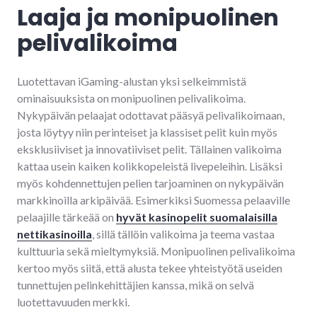
Laaja ja monipuolinen
pelivalikoima
Luotettavan iGaming-alustan yksi selkeimmistä
ominaisuuksista on monipuolinen pelivalikoima.
Nykypäivän pelaajat odottavat pääsyä pelivalikoimaan,
josta löytyy niin perinteiset ja klassiset pelit kuin myös
eksklusiiviset ja innovatiiviset pelit. Tällainen valikoima
kattaa usein kaiken kolikkopeleistä livepeleihin. Lisäksi
myös kohdennettujen pelien tarjoaminen on nykypäivän
markkinoilla arkipäivää. Esimerkiksi Suomessa pelaaville
pelaajille tärkeää on
hyvät kasinopelit suomalaisilla
nettikasinoilla
, sillä tällöin valikoima ja teema vastaa
kulttuuria sekä mieltymyksiä. Monipuolinen pelivalikoima
kertoo myös siitä, että alusta tekee yhteistyötä useiden
tunnettujen pelinkehittäjien kanssa, mikä on selvä
luotettavuuden merkki.