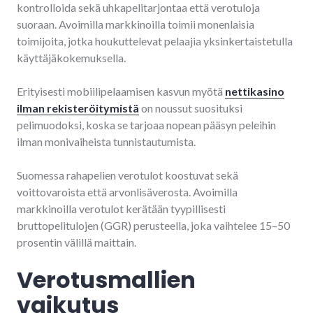
kontrolloida sekä uhkapelitarjontaa että verotuloja
suoraan. Avoimilla markkinoilla toimii monenlaisia
toimijoita, jotka houkuttelevat pelaajia yksinkertaistetulla
käyttäjäkokemuksella.
Erityisesti mobiilipelaamisen kasvun myötä
nettikasino
ilman rekisteröitymistä
on noussut suosituksi
pelimuodoksi, koska se tarjoaa nopean pääsyn peleihin
ilman monivaiheista tunnistautumista.
Suomessa rahapelien verotulot koostuvat sekä
voittovaroista että arvonlisäverosta. Avoimilla
markkinoilla verotulot kerätään tyypillisesti
bruttopelitulojen (GGR) perusteella, joka vaihtelee 15–50
prosentin välillä maittain.
Verotusmallien
vaikutus