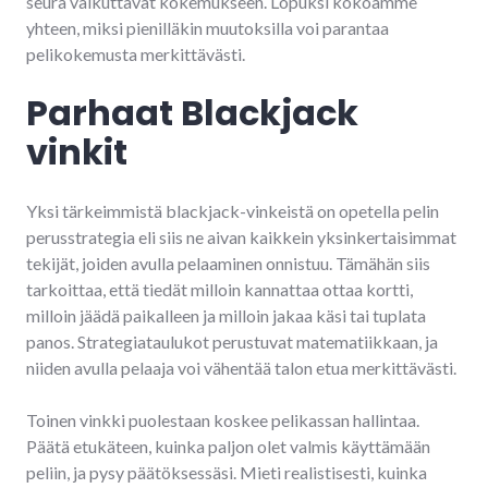
seura vaikuttavat kokemukseen. Lopuksi kokoamme
yhteen, miksi pienilläkin muutoksilla voi parantaa
pelikokemusta merkittävästi.
Parhaat Blackjack
vinkit
Yksi tärkeimmistä blackjack-vinkeistä on opetella pelin
perusstrategia eli siis ne aivan kaikkein yksinkertaisimmat
tekijät, joiden avulla pelaaminen onnistuu. Tämähän siis
tarkoittaa, että tiedät milloin kannattaa ottaa kortti,
milloin jäädä paikalleen ja milloin jakaa käsi tai tuplata
panos. Strategiataulukot perustuvat matematiikkaan, ja
niiden avulla pelaaja voi vähentää talon etua merkittävästi.
Toinen vinkki puolestaan koskee pelikassan hallintaa.
Päätä etukäteen, kuinka paljon olet valmis käyttämään
peliin, ja pysy päätöksessäsi. Mieti realistisesti, kuinka