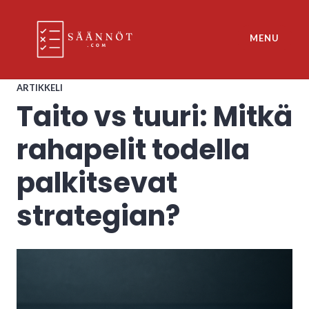
Skip
to
MENU
content
Korttipelien säänöt
ARTIKKELI
Taito vs tuuri: Mitkä
rahapelit todella
palkitsevat
strategian?