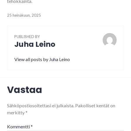
tehokkainta.
25 heinäkuun, 2025
PUBLISHED BY
Juha Leino
View all posts by Juha Leino
Vastaa
Sähköpostiosoitettasi ei julkaista.
Pakolliset kentät on
merkitty
*
Kommentti
*