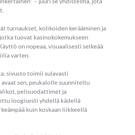
nkertainen” – juuri se yhdistelmä, jota
t.
t turnaukset, kolikoiden kerääminen ja
 jotka tuovat kasinokokemukseen
Käyttö on nopeaa, visuaalisesti selkeää
ilia varten.
a; sivusto toimii sulavasti
n avaat sen, peukalolle suunniteltu
alikot, pelisuodattimet ja
ettu loogisesti yhdellä kädellä
rkeämpää kuin koskaan liikkeellä