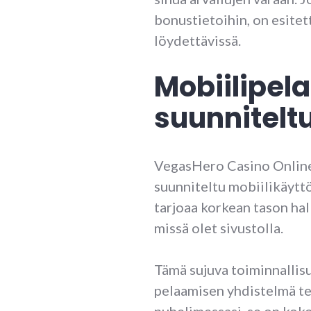
bonustietoihin, on esitett
löydettävissä.
Mobiilipel
suunnitelt
VegasHero Casino Online 
suunniteltu mobiilikäyttöö
tarjoaa korkean tason hall
missä olet sivustolla.
Tämä sujuva toiminnallisu
pelaamisen yhdistelmä te