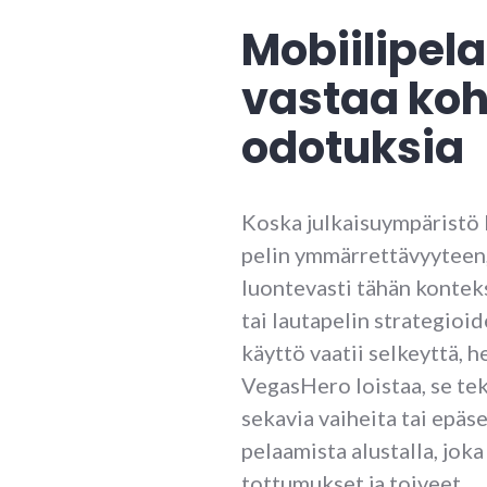
Mobiilipel
vastaa koh
odotuksia
Koska julkaisuympäristö 
pelin ymmärrettävyyteen
luontevasti tähän konteks
tai lautapelin strategio
käyttö vaatii selkeyttä, 
VegasHero loistaa, se tek
sekavia vaiheita tai epäse
pelaamista alustalla, jok
tottumukset ja toiveet.