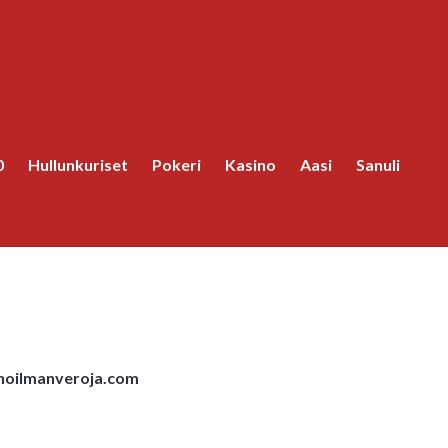
0
Hullunkuriset
Pokeri
Kasino
Aasi
Sanuli
noilmanveroja.com