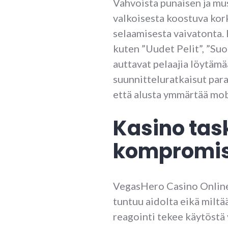
Vahvoista punaisen ja mu
valkoisesta koostuva kor
selaamisesta vaivatonta. 
kuten ”Uudet Pelit”, ”Suos
auttavat pelaajia löytäm
suunnitteluratkaisut para
että alusta ymmärtää mobi
Kasino tas
kompromis
VegasHero Casino Online
tuntuu aidolta eikä miltä
reagointi tekee käytöstä v