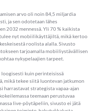
misen arvo oli noin 84,5 miljardia
sti, ja sen odotetaan lähes
en 2032 mennessä. Yli 70 % kaikista
tulee nyt mobiilikäyttäjiltä, mikä kertoo
keskeisestä roolista alalla. Sivusto
tokseen tarjoamalla mobiiliystävällisen
ohtaa nykypelaajien tarpeet.
ä loogisesti kuin perinteisissä
ä, mikä tekee siitä luontevan jatkumon
iksi harrastavat strategista vapaa-ajan
n kokeilemassa teemaan perustuvaa
massa live-pöytäpeliin, sivusto ei jätä
Jokainen toiminto, hakutyökalusta