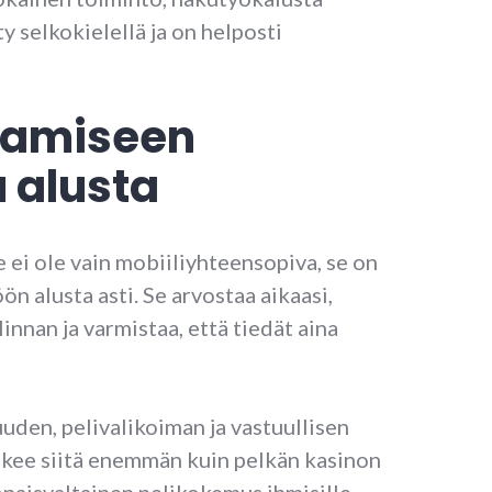
y selkokielellä ja on helposti
aamiseen
u alusta
ei ole vain mobiiliyhteensopiva, se on
n alusta asti. Se arvostaa aikaasi,
innan ja varmistaa, että tiedät aina
uden, pelivalikoiman ja vastuullisen
kee siitä enemmän kuin pelkän kasinon