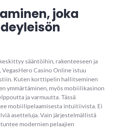
aaminen, joka
deyleisön
keskittyy sääntöihin, rakenteeseen ja
, VegasHero Casino Online istuu
tiin. Kuten korttipelin hallitseminen
iden ymmärtäminen, myös mobiilikasinon
helppoutta ja varmuutta. Tässä
ee mobiilipelaamisesta intuitiivista. Ei
lviä asetteluja. Vain järjestelmällistä
a tuntee modernien pelaajien